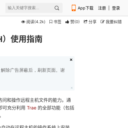
App下载
注册
|
登录
阅读(4.2k)
书签
赞
(
0
)
分享
我要纠错
SH）使用指南
扫码下载编程狮APP
白名单，解除广告屏蔽后，刷新页面。谢
直接访问和操作远程主机文件的能力。通
，即可充分利用
Trae
的全部功能（包括
。
系统会自动在远程主机的操作系统上安装