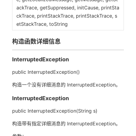
ackTrace, getSuppressed, initCause, printSta
ckTrace, printStackTrace, printStackTrace, s
etStackTrace, toString
构造函数详细信息
InterruptedException
public InterruptedException()
构造一个没有详细消息的 InterruptedException。
InterruptedException
public InterruptedException(String s)
构造带有指定详细消息的 InterruptedException。