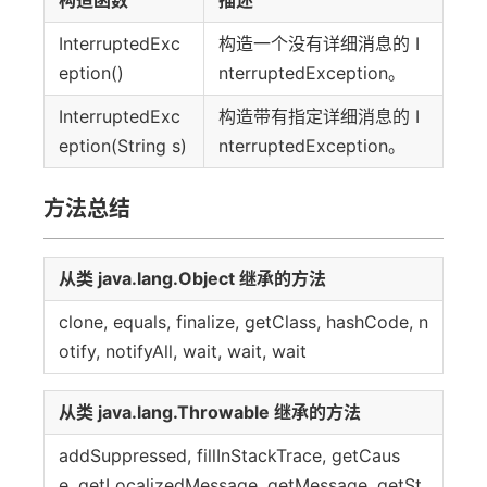
构造函数
描述
InterruptedExc
构造一个没有详细消息的 I
eption()
nterruptedException。
InterruptedExc
构造带有指定详细消息的 I
eption(String s)
nterruptedException。
方法总结
从类 java.lang.Object 继承的方法
clone, equals, finalize, getClass, hashCode, n
otify, notifyAll, wait, wait, wait
从类 java.lang.Throwable 继承的方法
addSuppressed, fillInStackTrace, getCaus
e, getLocalizedMessage, getMessage, getSt