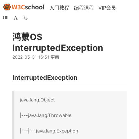
入门教程
编程课程
VIP会员
鸿蒙OS
InterruptedException
2022-05-31 16:51 更新
InterruptedException
java.lang.Object
|---java.lang.Throwable
|---|---java.lang.Exception