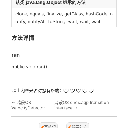
从类 java.lang.Object 继承的方法
clone, equals, finalize, getClass, hashCode, n
otify, notifyAll, toString, wait, wait, wait
方法详情
run
public void run()
以上内容是否对您有帮助：
←
鸿蒙OS
鸿蒙OS ohos.agp.transition
VelocityDetector
interface
→
写笔记
我要补充