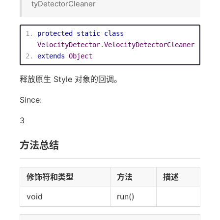
tyDetectorCleaner
protected
static
class
VelocityDetector
.
VelocityDetectorCleaner
extends
Object
释放原生 Style 对象的回调。
Since:
3
方法总结
修饰符和类型
方法
描述
void
run()