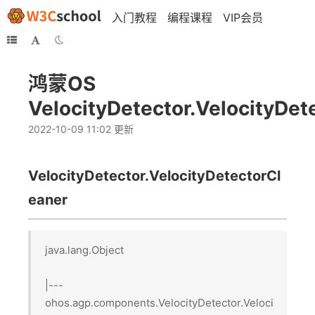
入门教程
编程课程
VIP会员
鸿蒙OS
VelocityDetector.VelocityDet
2022-10-09 11:02 更新
VelocityDetector.VelocityDetectorCl
eaner
java.lang.Object
|---
ohos.agp.components.VelocityDetector.Veloci