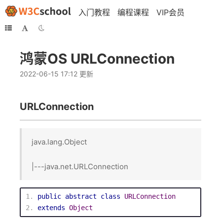
入门教程
编程课程
VIP会员
鸿蒙OS URLConnection
2022-06-15 17:12 更新
URLConnection
java.lang.Object
|---java.net.URLConnection
public
abstract
class
URLConnection
extends
Object