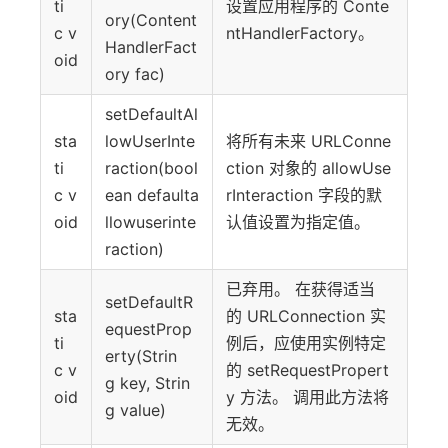
ti
设置应用程序的 Conte
ory(Content
c v
ntHandlerFactory。
HandlerFact
oid
ory fac)
setDefaultAl
sta
lowUserInte
将所有未来 URLConne
ti
raction(bool
ction 对象的 allowUse
c v
ean defaulta
rInteraction 字段的默
oid
llowuserinte
认值设置为指定值。
raction)
已弃用。 在获得适当
setDefaultR
sta
的 URLConnection 实
equestProp
ti
例后，应使用实例特定
erty(Strin
c v
的 setRequestPropert
g key, Strin
oid
y 方法。 调用此方法将
g value)
无效。