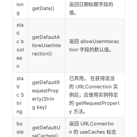
lon
返回日期标题字段的
getDate()
g
值。
sta
ti
getDefaultA
c b
返回 allowUserInterac
llowUserInte
ool
tion 字段的默认值。
raction()
ea
n
sta
已弃用。 在获得适当
getDefaultR
ti
的 URLConnection 实
equestProp
c S
例后，应使用实例特定
erty(Strin
tri
的 getRequestPropert
g key)
ng
y 方法。
bo
返回 URLConnectio
getDefaultU
ole
n 的 useCaches 标志
seCaches()