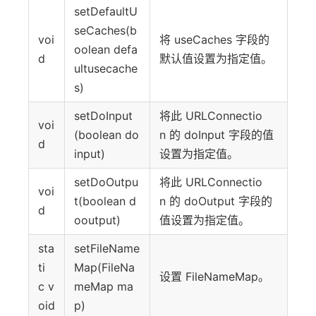
setDefaultU
seCaches(b
voi
将 useCaches 字段的
oolean defa
d
默认值设置为指定值。
ultusecache
s)
setDoInput
将此 URLConnectio
voi
(boolean do
n 的 doInput 字段的值
d
input)
设置为指定值。
setDoOutpu
将此 URLConnectio
voi
t(boolean d
n 的 doOutput 字段的
d
ooutput)
值设置为指定值。
sta
setFileName
ti
Map(FileNa
设置 FileNameMap。
c v
meMap ma
oid
p)