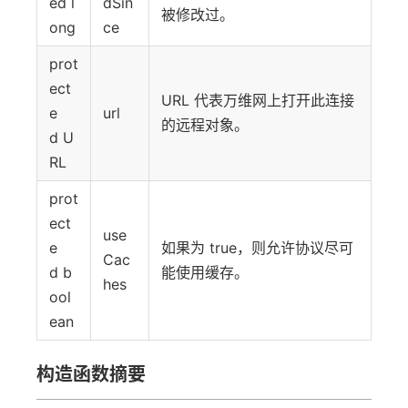
ed l
dSin
被修改过。
ong
ce
prot
ect
URL 代表万维网上打开此连接
e
url
的远程对象。
d U
RL
prot
ect
use
e
如果为 true，则允许协议尽可
Cac
d b
能使用缓存。
hes
ool
ean
构造函数摘要