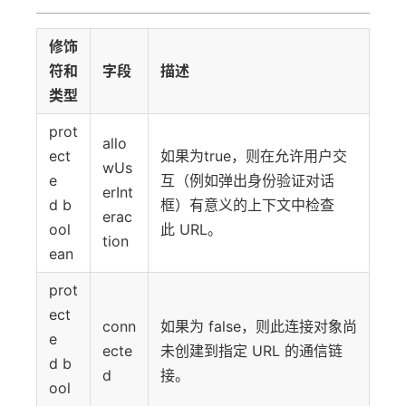
修饰
符和
字段
描述
类型
prot
allo
ect
如果为true，则在允许用户交
wUs
e
互（例如弹出身份验证对话
erInt
d b
框）有意义的上下文中检查
erac
ool
此 URL。
tion
ean
prot
ect
conn
如果为 false，则此连接对象尚
e
ecte
未创建到指定 URL 的通信链
d b
d
接。
ool