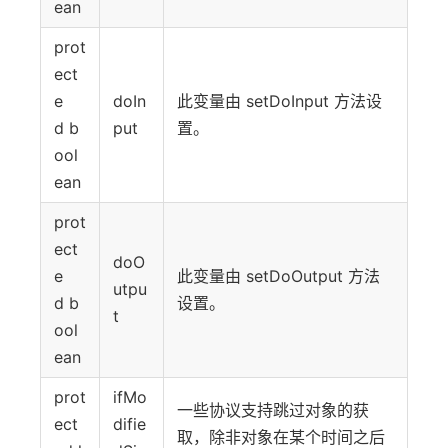
ean
prot
ect
e
doIn
此变量由 setDoInput 方法设
d b
put
置。
ool
ean
prot
ect
doO
e
此变量由 setDoOutput 方法
utpu
d b
设置。
t
ool
ean
prot
ifMo
一些协议支持跳过对象的获
ect
difie
取，除非对象在某个时间之后