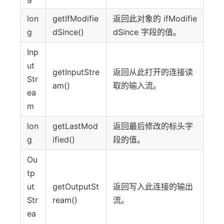
lon
getIfModifie
返回此对象的 ifModifie
g
dSince()
dSince 字段的值。
Inp
ut
getInputStre
返回从此打开的连接读
Str
am()
取的输入流。
ea
m
lon
getLastMod
返回最后修改的标头字
g
ified()
段的值。
Ou
tp
ut
getOutputSt
返回写入此连接的输出
Str
ream()
流。
ea