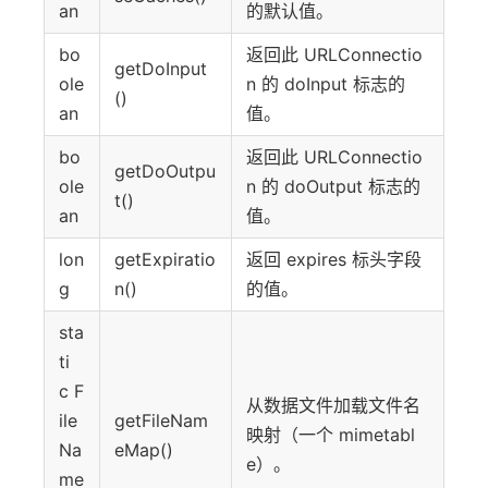
an
的默认值。
bo
返回此 URLConnectio
getDoInput
ole
n 的 doInput 标志的
()
an
值。
bo
返回此 URLConnectio
getDoOutpu
ole
n 的 doOutput 标志的
t()
an
值。
lon
getExpiratio
返回 expires 标头字段
g
n()
的值。
sta
ti
c F
从数据文件加载文件名
ile
getFileNam
映射（一个 mimetabl
Na
eMap()
e）。
me