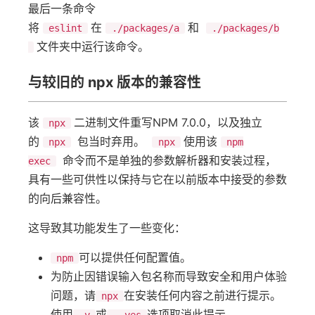
最后一条命令
将
在
和
eslint
./packages/a
./packages/b
文件夹中运行该命令。
与较旧的 npx 版本的兼容性
该
二进制文件重写NPM 7.0.0，以及独立
npx
的
包当时弃用。
使用该
npx
npx
npm
命令而不是单独的参数解析器和安装过程，
exec
具有一些可供性以保持与它在以前版本中接受的参数
的向后兼容性。
这导致其功能发生了一些变化：
可以提供任何配置值。
npm
为防止因错误输入包名称而导致安全和用户体验
问题，请
在安装任何内容之前进行提示。
npx
使用
或
选项取消此提示。