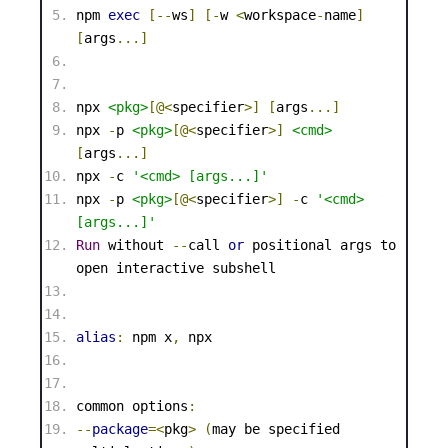
npm
exec
[--
ws
]
[-
w 
<
workspace
-
name
]
[
args
...]
npx 
<
pkg
>
[@
<
specifier
>
]
[
args
...]
npx 
-
p 
<
pkg
>
[@
<
specifier
>
]
<
cmd
>
[
args
...]
npx
-
c 
'<cmd> [args...]'
npx 
-
p 
<
pkg
>
[@
<
specifier
>
]
-
c 
'
<
cmd
>
[args...]'
Run
 without 
--
call 
or
 positional args to 
open
 interactive subshell
alias
:
 npm x
,
 npx
common
 options
:
--
package
=<
pkg
>
(
may be specified 