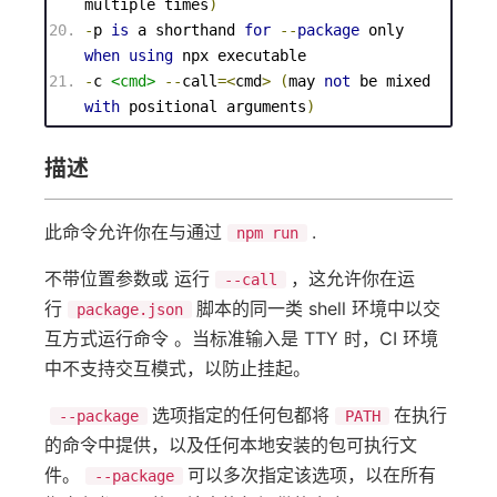
multiple 
times
)
-
p 
is
 a shorthand 
for
--
package
 only 
when
using
 npx executable
-
c 
<
cmd
>
--
call
=
<
cmd
>
(
may 
not
 be mixed 
with
 positional arguments
)
描述
此命令允许你在与通过
.
npm run
不带位置参数或 运行
，这允许你在运
--call
行
脚本的同一类 shell 环境中以交
package.json
互方式运行命令 。当标准输入是 TTY 时，CI 环境
中不支持交互模式，以防止挂起。
选项指定的任何包都将
在执行
--package
PATH
的命令中提供，以及任何本地安装的包可执行文
件。
可以多次指定该选项，以在所有
--package