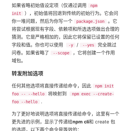
如果省略初始值设定项（仅通过调用
npm
），初始值将回退到传统的初始行为。它会问
init
你一堆问题，然后为你写一个
。它
package.json
将尝试根据现有字段、依赖项和所选选项做出合理的
猜测。它是严格相加的，因此它将保留已设置的任何
字段和值。你也可以使用
/
完全跳过
-y
--yes
问卷。如果省略了
，它将创建一个作用
--scope
域包。
转发附加选项
任何其他选项将直接传递给命令，因此
npm init
将映射到
foo -- --hello
npm exec --create-
.
foo --hello
为了更好地说明选项将直接传递给命令，这里有一个
更先进的示例，显示了传递给
npm cli
和 create 包
的选项，以下两个命令是等效的：