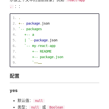
react-app
：：
.
.
+--
package
.
json
`
-- packages
   +
-- a
   | `
--
package
.
json
`
-- my-react-app
       +
-- README
       +-- 
package
.json
       `
——……
配置
yes
默认值：
null
类型：
或
null
Boolean