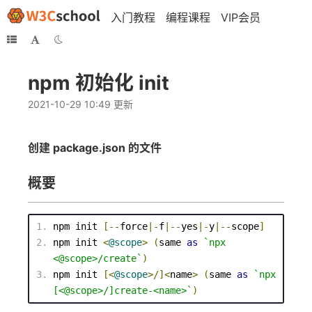
入门教程
编程课程
VIP会员
npm 初始化 init
2021-10-29 10:49 更新
创建 package.json 的文件
概要
npm
 init 
[--
force
|-
f
|--
yes
|-
y
|--
scope
]
npm
 init 
<
@scope
>
(
same 
as
`
npx 
<@scope>
/create
`
)
npm init 
[
<
@scope
>
/]
<
name
>
(
same 
as
`npx 
[
<
@scope
>
/]create-
<
name
>
`
)