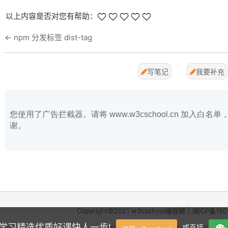
以上内容是否对您有帮助：
←
npm 分发标签 dist-tag
写笔记
我要补充
您使用了广告拦截器。请将 www.w3cschool.cn 加入
谢。
Copyright©2021
w3cschool
编程狮
|
闽ICP备150
学，学习精选优质好课快人一步!
或直接