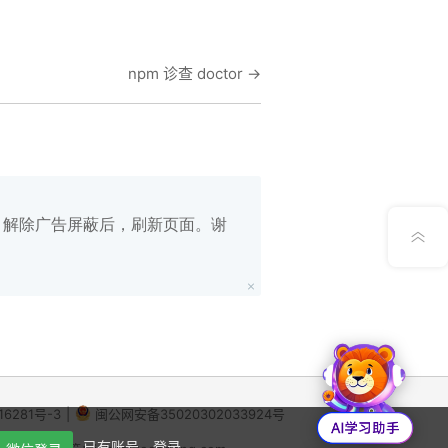
在线笔记
npm 诊查 doctor
→
App下载
公众号
意见反馈
白名单，解除广告屏蔽后，刷新页面。谢
16281号-3
|
闽公网安备35020302033924号
X
已有账号，登录