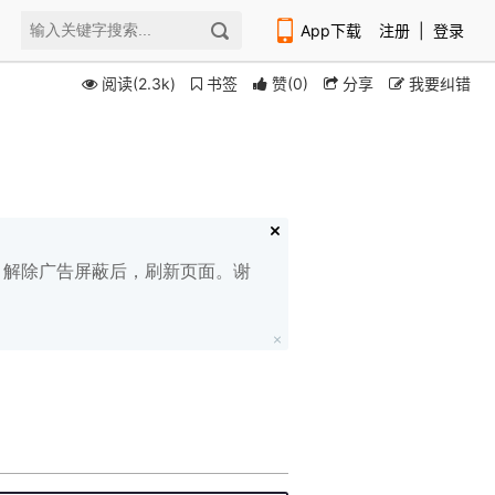
App下载
注册
|
登录
阅读(2.3k)
书签
赞
(
0
)
分享
我要纠错
扫码下载编程狮APP
白名单，解除广告屏蔽后，刷新页面。谢