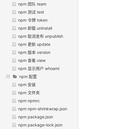
npm 团队 team
npm 测试 test
npm 令牌 token
npm 卸载 uninstall
npm 取消发布 unpublish
npm 更新 update
npm 版本 version
npm 查看 view
npm 显示用户 whoami
npm 配置
npm 安装
npm 文件夹
npm npmrc
npm npm-shrinkwrap.json
npm package.json
npm package-lock.json