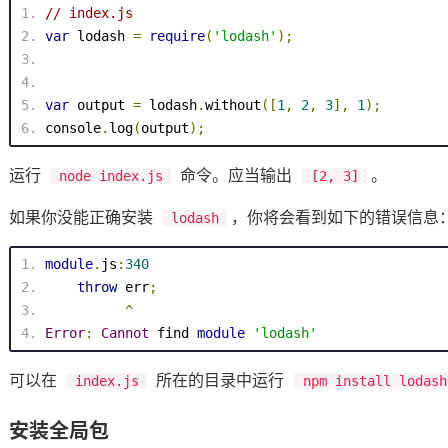
// index.js
var
 lodash 
=
require
(
'lodash'
);
var
 output 
=
 lodash
.
without
([
1
,
2
,
3
],
1
);
console
.
log
(
output
);
运行
命令。应当输出
。
node index.js
[2, 3]
如果你没能正确安装
，你将会看到如下的错误信息
lodash
module
.
js
:
340
throw
 err
;
^
Error
:
Cannot
 find 
module
'lodash'
可以在
所在的目录中运行
index.js
npm install lodash
安装全局包