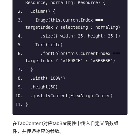
Resource, 
normalImg
: Resource) {
Column
() {
Image
(this.currentIndex === 
targetIndex ? 
selectedImg 
: normalImg)
.size
({ 
width
: 
25
, 
height
: 
25
 })
Text
(title)
.fontColor
(this.currentIndex === 
targetIndex ? 
'#1698CE'
 : 
'#6B6B6B'
)
  }
.width
(
'100%'
)
.height
(
50
)
.justifyContent
(FlexAlign.Center)
}
在TabContent对应tabBar属性中传入自定义函数组
件，并传递相应的参数。