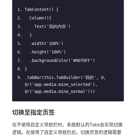
TabContent
() {
Column
(){
Text
(
'我的内容'
)  
  }
.width
(
'100%'
)
.height
(
'100%'
)
.backgroundColor
(
'#007DFF'
)
}
.tabBar
(this.TabBuilder(
'我的'
, 
0
, 
$r(
'app.media.mine_selected'
), 
$r(
'app.media.mine_normal'
)))
切换至指定页签
在不使用自定义导航栏时，系统默认的Tabs会实现切换
逻辑。在使用了自定义导航栏后，切换页签的逻辑需要