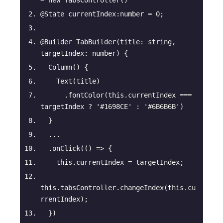
@State
 currentIndex:
number
 = 
0
;
@Builder
TabBuilder
(
title: 
string
, 
targetIndex: 
number
)
 {
Column
(
)
 {
    Text(title)
      .fontColor(
this
.currentIndex === 
targetIndex ? 
'#1698CE'
 : 
'#6B6B6B'
)
  }
  ...
  .onClick(
() =>
 {
this
.currentIndex = targetIndex;
this
.tabsController.changeIndex(
this
.cu
rrentIndex);
  })