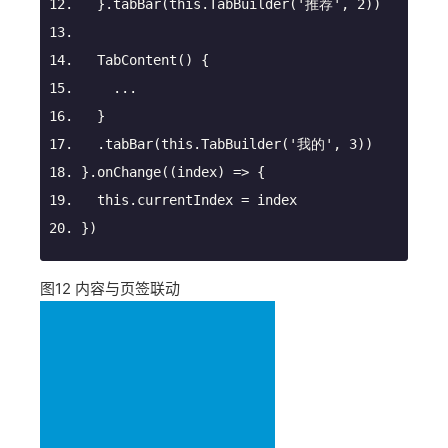
  }.tabBar(
this
.TabBuilder(
'推荐'
, 
2
))
TabContent
(
)
 {
    ...
  }
  .tabBar(
this
.TabBuilder(
'我的'
, 
3
))
}.onChange(
(
index
) =>
 {
this
.currentIndex = index
})
图12
内容与页签联动