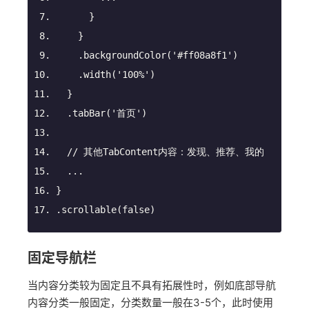
      }
    }
    .backgroundColor(
'#ff08a8f1'
)
    .width(
'100%'
)
  }
  .tabBar(
'首页'
)
// 其他TabContent内容：发现、推荐、我的
  ...
}
.scrollable(
false
)
固定导航栏
当内容分类较为固定且不具有拓展性时，例如底部导航
内容分类一般固定，分类数量一般在3-5个，此时使用