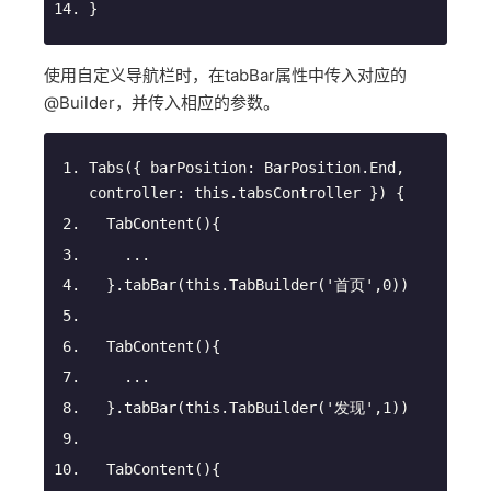
}
使用自定义导航栏时，在tabBar属性中传入对应的
@Builder，并传入相应的参数。
Tabs
(
{ barPosition: BarPosition.End, 
controller: 
this
.tabsController }
)
 {
TabContent
(
)
{
    ...
  }.tabBar(
this
.TabBuilder(
'首页'
,
0
))
TabContent
(
)
{
    ...
  }.tabBar(
this
.TabBuilder(
'发现'
,
1
))
TabContent
(
)
{