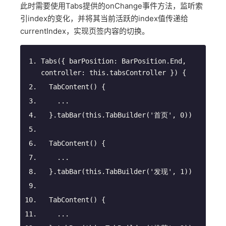
此时需要使用Tabs提供的onChange事件方法，监听索
引index的变化，并将其当前活跃的index值传递给
currentIndex，实现页签内容的切换。
Tabs
(
{ barPosition: BarPosition.End, 
controller: 
this
.tabsController }
)
 {
TabContent
(
)
 {
    ...
  }.tabBar(
this
.TabBuilder(
'首页'
, 
0
))
TabContent
(
)
 {
    ...
  }.tabBar(
this
.TabBuilder(
'发现'
, 
1
))
TabContent
(
)
 {
    ...