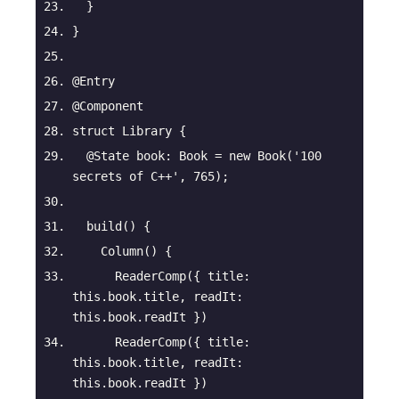
  }
}
@Entry
@Component
struct Library {
@State
 book: Book = 
new
 Book(
'100 
secrets of C++'
, 
765
);
build
(
)
 {
Column
(
)
 {
      ReaderComp({ 
title
: 
this
.book.title, 
readIt
: 
this
.book.readIt })
      ReaderComp({ 
title
: 
this
.book.title, 
readIt
: 
this
.book.readIt })