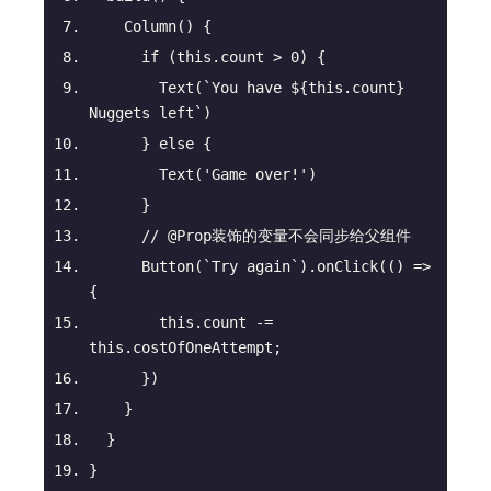
Column
(
)
 {
if
 (
this
.count > 
0
) {
        Text(
`You have 
${
this
.count}
Nuggets left`
)
      } 
else
 {
        Text(
'Game over!'
)
      }
// @Prop装饰的变量不会同步给父组件
      Button(
`Try again`
).onClick(
() =>
{
this
.count -= 
this
.costOfOneAttempt;
      })
    }
  }
}