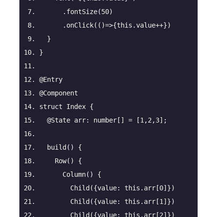
      .fontSize(
50
)
      .onClick(
()=>
{
this
.value++})
  }
}
@Entry
@Component
struct Index {
@State
 arr: 
number
[] = [
1
,
2
,
3
];
build
(
)
 {
Row
(
)
 {
Column
(
)
 {
        Child({
value
: 
this
.arr[
0
]})
        Child({
value
: 
this
.arr[
1
]})
        Child({
value
: 
this
.arr[
2
]})