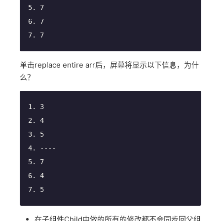
7
7
7
单击replace entire arr后，屏幕将显示以下信息，为什
么？
3
4
5
----
7
4
5
在子组件Child中做的所有的修改都不会同步回父组