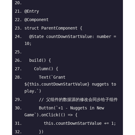
@Entry
@Component
struct ParentComponent {
@State
 countDownStartValue: 
number
 = 
10
;
build
(
)
 {
Column
(
)
 {
      Text(
`Grant 
${
this
.countDownStartValue}
 nuggets to 
play.`
)
// 父组件的数据源的修改会同步给子组件
      Button(
`+1 - Nuggets in New 
Game`
).onClick(
() =>
 {
this
.countDownStartValue += 
1
;
      })