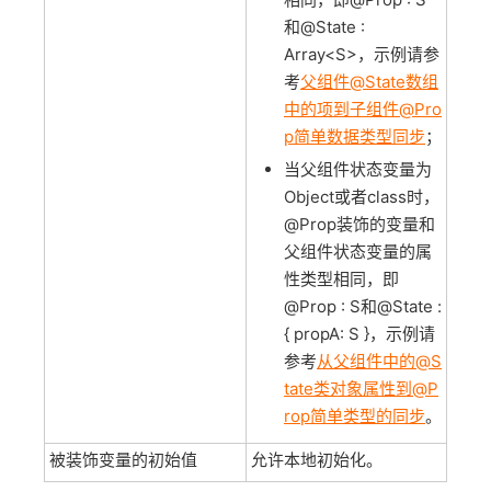
和@State :
Array<S>，示例请参
考
父组件@State数组
中的项到子组件@Pro
p简单数据类型同步
；
当父组件状态变量为
Object或者class时，
@Prop装饰的变量和
父组件状态变量的属
性类型相同，即
@Prop : S和@State :
{ propA: S }，示例请
参考
从父组件中的@S
tate类对象属性到@P
rop简单类型的同步
。
被装饰变量的初始值
允许本地初始化。