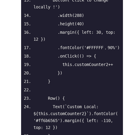
        Button(
'Click to change 
locally !'
)
          .width(
288
)
          .height(
40
)
          .margin({ 
left
: 
30
, 
top
: 
12
 })
          .fontColor(
'#FFFFFF，90%'
)
          .onClick(
() =>
 {
this
.customCounter2++
          })
      }
Row
(
)
 {
        Text(
`Custom Local: 
${
this
.customCounter2}
`
).fontColor(
'#ff6b6565'
).margin({ 
left
: -
110
, 
top
: 
12
 })