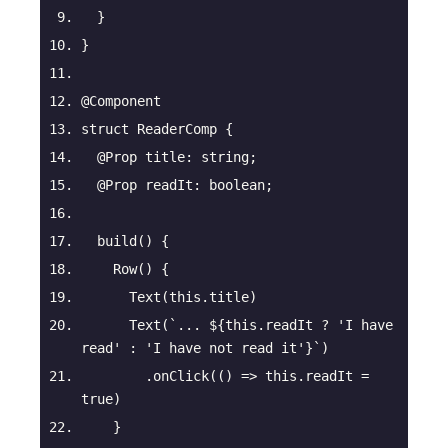
  }
}
@Component
struct ReaderComp {
@Prop
 title: 
string
;
@Prop
 readIt: 
boolean
;
build
(
)
 {
Row
(
)
 {
      Text(
this
.title)
      Text(
`... 
${
this
.readIt ? 
'I have 
read'
 : 
'I have not read it'
}
`
)
        .onClick(
() =>
this
.readIt = 
true
)
    }