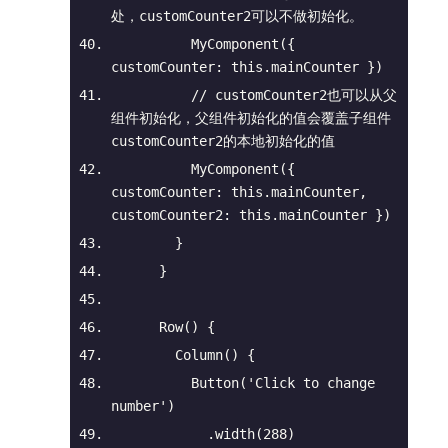
处，customCounter2可以不做初始化。
          MyComponent({ 
customCounter
: 
this
.mainCounter })
// customCounter2也可以从父
组件初始化，父组件初始化的值会覆盖子组件
customCounter2的本地初始化的值
          MyComponent({ 
customCounter
: 
this
.mainCounter, 
customCounter2
: 
this
.mainCounter })
        }
      }
Row
(
)
 {
Column
(
)
 {
          Button(
'Click to change 
number'
)
            .width(
288
)