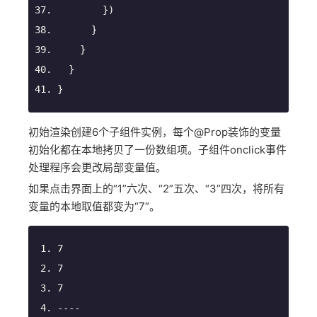
        })
      }
    }
  }
}
初始渲染创建6个子组件实例，每个@Prop装饰的变量
初始化都在本地拷贝了一份数组项。子组件onclick事件
处理程序会更改局部变量值。
如果点击界面上的“1”六次、“2”五次、“3”四次，将所有
变量的本地取值都变为“7”。
7
7
7
----