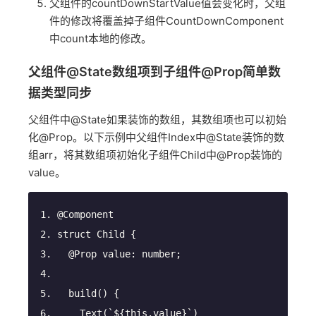
父组件的countDownStartValue值会变化时，父组
件的修改将覆盖掉子组件CountDownComponent
中count本地的修改。
父组件@State数组项到子组件@Prop简单数
据类型同步
父组件中@State如果装饰的数组，其数组项也可以初始
化@Prop。以下示例中父组件Index中@State装饰的数
组arr，将其数组项初始化子组件Child中@Prop装饰的
value。
@Component
struct Child {
@Prop
 value: 
number
;
build
(
)
 {
    Text(
`
${
this
.value}
`
)