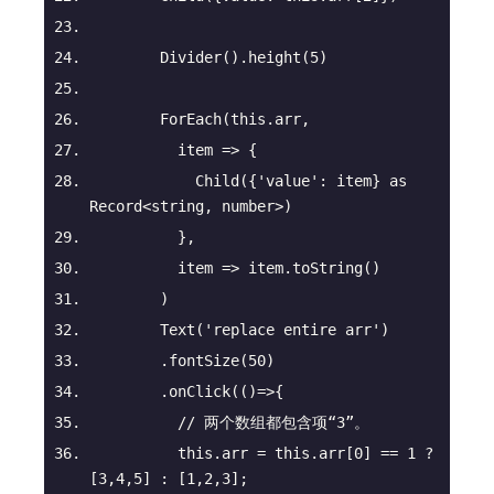
        Divider().height(
5
)
        ForEach(
this
.arr, 
item
 =>
 {
            Child({
'value'
: item} 
as
Record<
string
, 
number
>)
          }, 
item
 =>
 item.toString()
        )
        Text(
'replace entire arr'
)
        .fontSize(
50
)
        .onClick(
()=>
{
// 两个数组都包含项“3”。
this
.arr = 
this
.arr[
0
] == 
1
 ? 
[
3
,
4
,
5
] : [
1
,
2
,
3
];