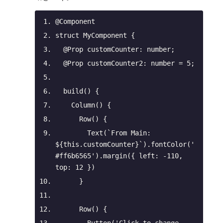
@Component
struct MyComponent {
@Prop
 customCounter: 
number
;
@Prop
 customCounter2: 
number
 = 
5
;
build
(
)
 {
Column
(
)
 {
Row
(
)
 {
        Text(
`From Main: 
${
this
.customCounter}
`
).fontColor(
'
#ff6b6565'
).margin({ 
left
: -
110
, 
top
: 
12
 })
      }
Row
(
)
 {