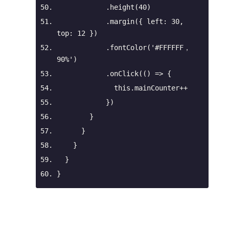
            .height(
40
)
            .margin({ 
left
: 
30
, 
top
: 
12
 })
            .fontColor(
'#FFFFFF，
90%'
)
            .onClick(
() =>
 {
this
.mainCounter++
            })
        }
      }
    }
  }
}