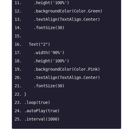
.height
(
'100%'
)
.backgroundColor
(Color.Green)
.textAlign
(TextAlign.Center)
.fontSize
(
30
)
Text
(
"2"
)
.width
(
'90%'
)
.height
(
'100%'
)
.backgroundColor
(Color.Pink)
.textAlign
(TextAlign.Center)
.fontSize
(
30
)
}
.loop
(true)
.autoPlay
(true)
.interval
(
1000
)