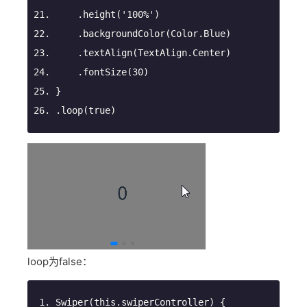
    .height(
'100%'
)
    .backgroundColor(Color.Blue)
    .textAlign(TextAlign.Center)
    .fontSize(
30
)
}
.loop(
true
)
loop为false：
Swiper
(this.swiperController) {