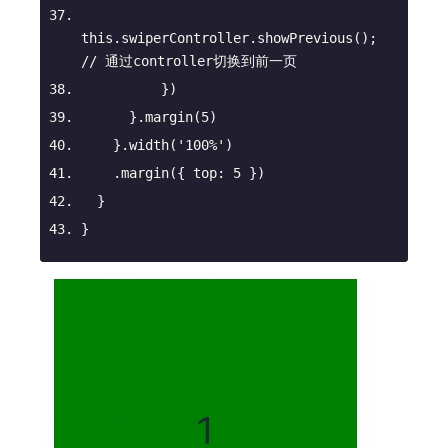
this
.swiperController.showPrevious(); 
// 通过controller切换到前一页
          })
      }.margin(
5
)
    }.width(
'100%'
)
    .margin({ 
top
: 
5
 })
  }
}