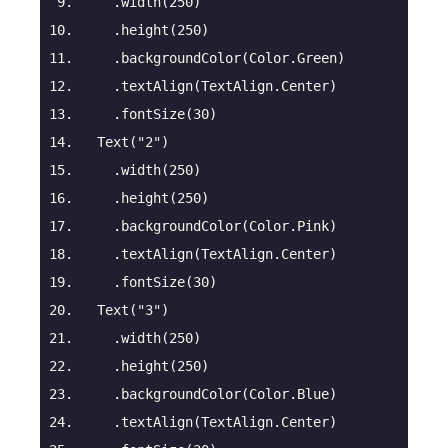
.width
(
250
)
.height
(
250
)
.backgroundColor
(Color.Green)
.textAlign
(TextAlign.Center)
.fontSize
(
30
)
Text
(
"2"
)
.width
(
250
)
.height
(
250
)
.backgroundColor
(Color.Pink)
.textAlign
(TextAlign.Center)
.fontSize
(
30
)
Text
(
"3"
)
.width
(
250
)
.height
(
250
)
.backgroundColor
(Color.Blue)
.textAlign
(TextAlign.Center)