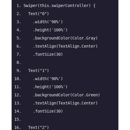
Swiper
(this.swiperController) {
Text
(
"0"
)
.width
(
'90%'
)
.height
(
'100%'
)
.backgroundColor
(Color.Gray)
.textAlign
(TextAlign.Center)
.fontSize
(
30
)
Text
(
"1"
)
.width
(
'90%'
)
.height
(
'100%'
)
.backgroundColor
(Color.Green)
.textAlign
(TextAlign.Center)
.fontSize
(
30
)
Text
(
"2"
)