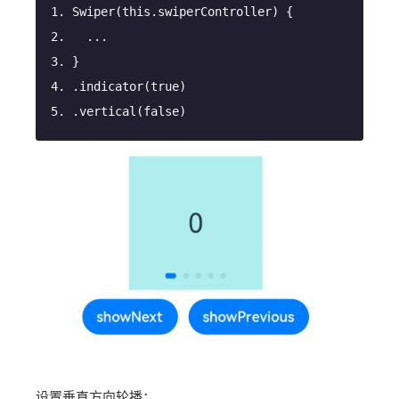
Swiper
(
this
.swiperController
)
 {
  ...
}
.indicator(
true
)
.vertical(
false
)
设置垂直方向轮播：