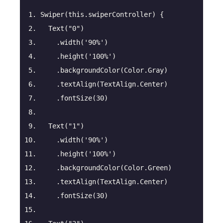
Swiper
(this.swiperController) {
Text
(
"0"
)
.width
(
'90%'
)
.height
(
'100%'
)
.backgroundColor
(Color.Gray)
.textAlign
(TextAlign.Center)
.fontSize
(
30
)
Text
(
"1"
)
.width
(
'90%'
)
.height
(
'100%'
)
.backgroundColor
(Color.Green)
.textAlign
(TextAlign.Center)
.fontSize
(
30
)