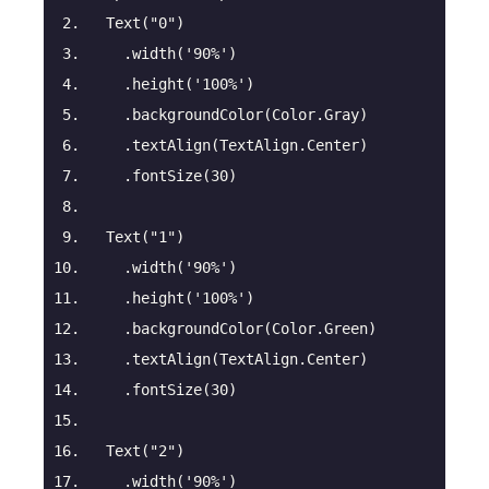
Text
(
"0"
)
.width
(
'90%'
)
.height
(
'100%'
)
.backgroundColor
(Color.Gray)
.textAlign
(TextAlign.Center)
.fontSize
(
30
)
Text
(
"1"
)
.width
(
'90%'
)
.height
(
'100%'
)
.backgroundColor
(Color.Green)
.textAlign
(TextAlign.Center)
.fontSize
(
30
)
Text
(
"2"
)
.width
(
'90%'
)