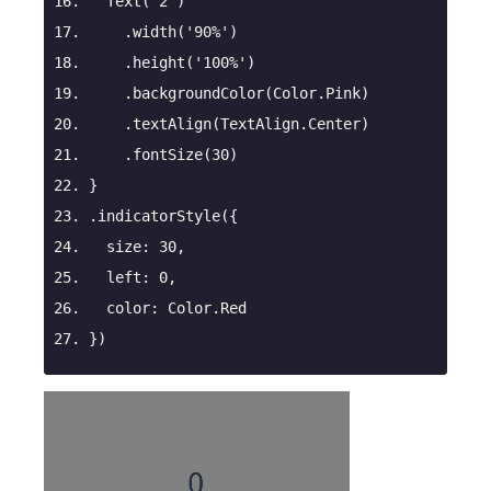
Text
(
"2"
)
.width
(
'90%'
)
.height
(
'100%'
)
.backgroundColor
(Color.Pink)
.textAlign
(TextAlign.Center)
.fontSize
(
30
)
}
.indicatorStyle
({
size
: 
30
,
left
: 
0
,
color
: Color.Red
})