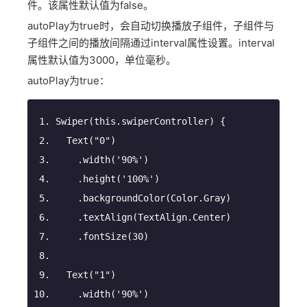
件。该属性默认值为false。
autoPlay为true时，会自动切换播放子组件，子组件与
子组件之间的播放间隔通过interval属性设置。interval
属性默认值为3000，单位毫秒。
autoPlay为true：
Swiper
(this.swiperController) {
Text
(
"0"
)
.width
(
'90%'
)
.height
(
'100%'
)
.backgroundColor
(Color.Gray)
.textAlign
(TextAlign.Center)
.fontSize
(
30
)
Text
(
"1"
)
.width
(
'90%'
)