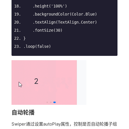
.height
(
'100%'
)
.backgroundColor
(Color.Blue)
.textAlign
(TextAlign.Center)
.fontSize
(
30
)
}
.loop
(false)
自动轮播
Swiper通过设置autoPlay属性，控制是否自动轮播子组