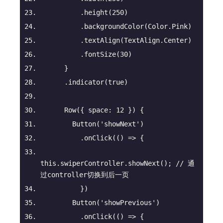
          .height(
250
)
          .backgroundColor(Color.Pink)
          .textAlign(TextAlign.Center)
          .fontSize(
30
)
      }
      .indicator(
true
)
Row
(
{ space: 
12
 }
)
 {
        Button(
'showNext'
)
          .onClick(
() =>
 {
this
.swiperController.showNext(); 
// 通
过controller切换到后一页
          })
        Button(
'showPrevious'
)
          .onClick(
() =>
 {