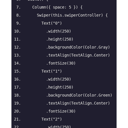
Column
(
{ space: 
5
 }
)
 {
Swiper
(
this
.swiperController
)
 {
        Text(
"0"
)
          .width(
250
)
          .height(
250
)
          .backgroundColor(Color.Gray)
          .textAlign(TextAlign.Center)
          .fontSize(
30
)
        Text(
"1"
)
          .width(
250
)
          .height(
250
)
          .backgroundColor(Color.Green)
          .textAlign(TextAlign.Center)
          .fontSize(
30
)
        Text(
"2"
)
          .width(
250
)