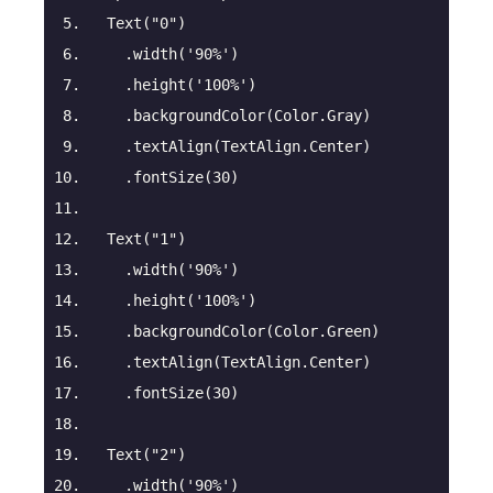
  Text(
"0"
)
    .width(
'90%'
)
    .height(
'100%'
)
    .backgroundColor(Color.Gray)
    .textAlign(TextAlign.Center)
    .fontSize(
30
)
  Text(
"1"
)
    .width(
'90%'
)
    .height(
'100%'
)
    .backgroundColor(Color.Green)
    .textAlign(TextAlign.Center)
    .fontSize(
30
)
  Text(
"2"
)
    .width(
'90%'
)