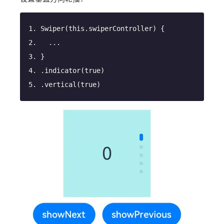
Swiper
(
this
.swiperController
)
 {
  ...
}
.indicator(
true
)
.vertical(
true
)