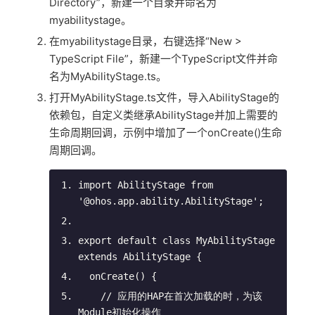
Directory”，新建一个目录并命名为
myabilitystage。
在myabilitystage目录，右键选择“New >
TypeScript File”，新建一个TypeScript文件并命
名为MyAbilityStage.ts。
打开MyAbilityStage.ts文件，导入AbilityStage的
依赖包，自定义类继承AbilityStage并加上需要的
生命周期回调，示例中增加了一个onCreate()生命
周期回调。
import
 AbilityStage 
from
'@ohos.app.ability.AbilityStage'
;
export
default
class
MyAbilityStage
extends
AbilityStage
{
onCreate
(
)
 {
// 应用的HAP在首次加载的时，为该
Module初始化操作