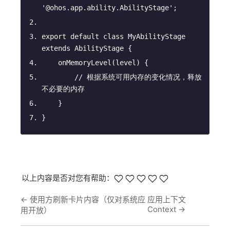
'@ohos.app.ability.AbilityStage'
;
export
default
class
MyAbilityStage
extends
AbilityStage
{
onMemoryLevel
(
level
)
 {
// 根据系统可用内存的变化情况，释放
不必要的内存
    }
}
以上内容是否对您有帮助：
←
使用方刷新卡片内容（仅对系统应
应用上下文
Context
→
用开放）