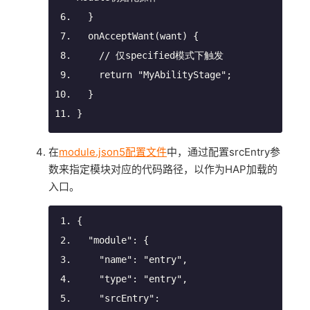
  }
onAcceptWant
(
want
)
 {
// 仅specified模式下触发
return
"MyAbilityStage"
;
  }
}
在
module.json5配置文件
中，通过配置srcEntry参
数来指定模块对应的代码路径，以作为HAP加载的
入口。
{
"module"
: {
"name"
: 
"entry"
,
"type"
: 
"entry"
,
"srcEntry"
: 