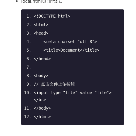
local.html页面代码。
<!DOCTYPE 
html
>
<
html
>
<
head
>
<
meta
charset
=
"utf-8"
>
<
title
>
Document
</
title
>
</
head
>
<
body
>
// 点击文件上传按钮
<
input
type
=
"file"
value
=
"file"
>
</
br
>
</
body
>
</
html
>