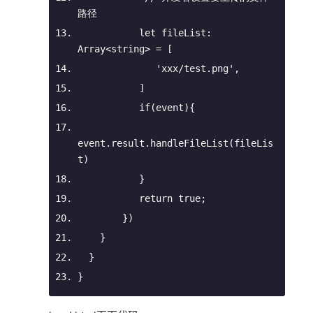
路径
let
 fileList: 
Array
<
string
> = [
'xxx/test.png'
,
           ]
if
(event){
event.result.handleFileList(fileLis
t)
           }
return
true
;
        })
    }
  }
}