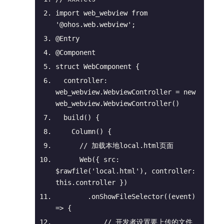
import
 web_webview 
from
'@ohos.web.webview'
;
@Entry
@Component
struct WebComponent {
controller
: 
web_webview.WebviewController = 
new
web_webview.WebviewController()
build
(
)
 {
Column
(
)
 {
// 加载本地local.html页面
      Web({ 
src
: 
$rawfile(
'local.html'
), 
controller
: 
this
.controller })
        .onShowFileSelector(
(
event
) 
=>
 {
// 开发者设置要上传的文件