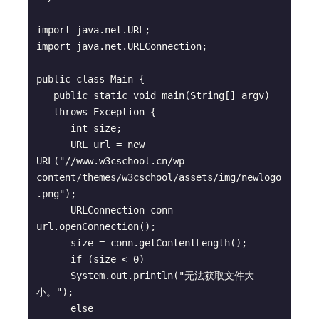
import java.net.URL;

import java.net.URLConnection;

public class Main {

   public static void main(String[] argv) 

   throws Exception {

      int size;

      URL url = new 
URL("//www.w3cschool.cn/wp-
content/themes/w3cschool/assets/img/newlogo
.png");

      URLConnection conn = 
url.openConnection();

      size = conn.getContentLength();

      if (size < 0)

      System.out.println("无法获取文件大
小。");

      else
