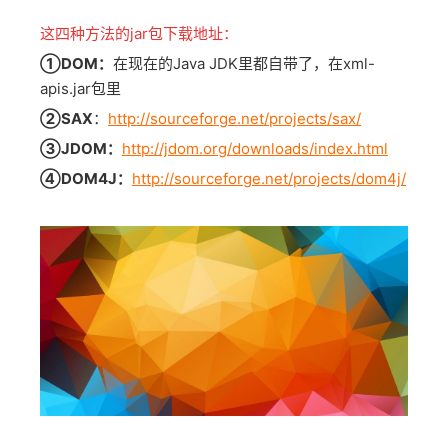
这四种方法的jar包下载地址：
①DOM：
在现在的Java JDK里都自带了，在xml-
apis.jar包里
②SAX
：
http://sourceforge.net/projects/sax/
③JDOM：
http://jdom.org/downloads/index.html
④DOM4J：
http://sourceforge.net/projects/dom4j/