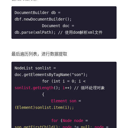
DocumentBuilder db = 
dbf.newDocumentBuilder();

            Document doc = 
最后遍历列表，进行数据提取
NodeList sonlist = 
doc.getElementsByTagName("son"); 

            for (int i = 0; i 
< 
sonlist.getLength
(); 
i
++) // 循环处理对象

            {

Element
son
 = 
(Element)sonlist.item(i);;
for
 (
Node
node
 = 
son.getFirstChild();
node
 != 
null;
node
 = 