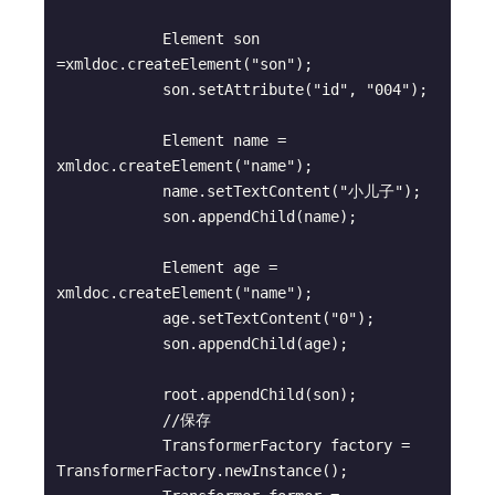
            Element son 
=xmldoc.createElement("son");

            son.setAttribute("id", "004");

            Element name = 
xmldoc.createElement("name");

            name.setTextContent("小儿子");

            son.appendChild(name);

            Element age = 
xmldoc.createElement("name");

            age.setTextContent("0");

            son.appendChild(age);

            root.appendChild(son);

            //保存

            TransformerFactory factory = 
TransformerFactory.newInstance();
