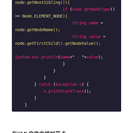
node.getNextSibling()){
if
 (
node.getNodeType
() 
== 
Node.ELEMENT_NODE){
String
name
 = 
node.getNodeName();
String
value
 = 
node.getFirstChild().getNodeValue();
System.out.println
(
name
+" 
:
 "+
value
);

                    }  

                }  

            }

        } 
catch
 (
Exception
e
) {

e.printStackTrace
();

        }
