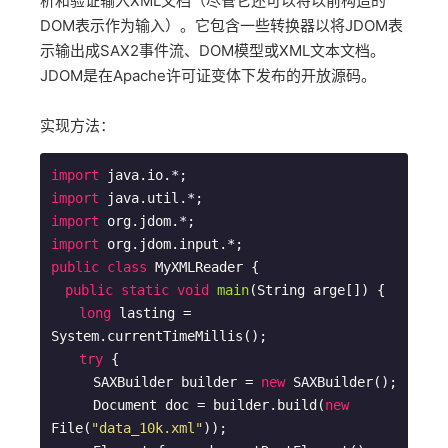
析和验证输入XML文档（尽管它还可以将以前构造的
DOM表示作为输入）。它包含一些转换器以将JDOM表
示输出成SAX2事件流、DOM模型或XML文本文档。
JDOM是在Apache许可证变体下发布的开放源码。
实现方法：
import
import
import
import
public
class
MyXMLReader
{

public
static
void
main
(String arge[])
{

long
 lasting = 
System.currentTimeMillis();

try
 {

　　　SAXBuilder builder = 
new
 SAXBuilder();

　　　Document doc = builder.build(
new
File(
"data_10k.xml"
));
