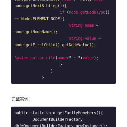
node.getNextSibling()){
if
 (
node.getNodeType
() 
== 
Node.ELEMENT_NODE){
String
name
 = 
node.getNodeName();
String
value
 = 
node.getFirstChild().getNodeValue();
System.out.println
(
name
+" 
:
 "+
value
);

                    }  

                }  

完整实例：
public static void getFamilyMemebers(){

        DocumentBuilderFactory 
dbf=DocumentBuilderFactory.newInstance();
