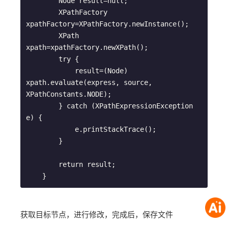
        Node result=null;

        XPathFactory 
xpathFactory=XPathFactory.newInstance();

        XPath 
xpath=xpathFactory.newXPath();

        try {

            result=(Node) 
xpath.evaluate(express, source, 
XPathConstants.NODE);

        } catch (XPathExpressionException 
e) {

            e.printStackTrace();

        }

        return result;

获取目标节点，进行修改，完成后，保存文件