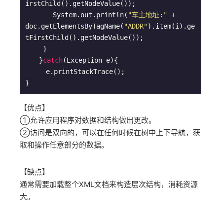
irstChild().getNodeValue());

　　　　System.out.println(
"车主地址:"
 + 
doc.getElementsByTagName(
"ADDR"
).item(i).ge
tFirstChild().getNodeValue());

　 　}

　　}
catch
(Exception e){

　　　e.printStackTrace();

【优点】
①允许应用程序对数据和结构做出更改。
②访问是双向的，可以在任何时候在树中上下导航，获
取和操作任意部分的数据。
【缺点】
通常需要加载整个XML文档来构造层次结构，消耗资源
大。