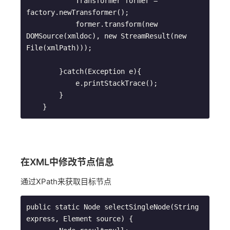
            Transformer former = 
factory.newTransformer();

            former.transform(new 
DOMSource(xmldoc), new StreamResult(new 
File(xmlPath)));

        }catch(Exception e){

            e.printStackTrace();

        }

在XML中修改节点信息
通过XPath来获取目标节点
public static Node selectSingleNode(String 
express, Element source) {
