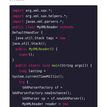
import
import
import
public
class
MyXMLReader
extends
DefaultHandler
{

　java.util.Stack tags = 
new
java.util.Stack();

public
MyXMLReader
()
{

super
();

}

public
static
void
main
(String args[])
{

long
 lasting = 
System.currentTimeMillis();

try
 {

　　　SAXParserFactory sf = 
SAXParserFactory.newInstance();

　　　SAXParser sp = sf.newSAXParser();

　　　MyXMLReader reader = 
new