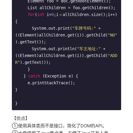
　　　Element foo = doc.getRootElement();

　　　List allChildren = foo.getChildren();

for
(
int
 i=
0
;i＜allChildren.size();i++) 
{

　　　　System.out.print(
"车牌号码:"
 + 
((Element)allChildren.get(i)).getChild(
"NO"
).getText());

　　　　System.out.println(
"车主地址:"
 + 
((Element)allChildren.get(i)).getChild(
"ADD
R"
).getText());

　　　}

　　} 
catch
 (Exception e) {

　　　e.printStackTrace();

}

【优点】
①使用具体类而不是接口，简化了DOM的API。