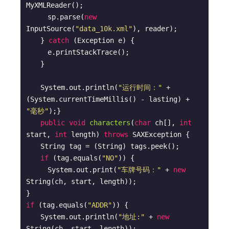
MyXMLReader();

　　　sp.parse(
new
InputSource(
"data_10k.xml"
), reader);

　　} 
catch
 (Exception e) {

　　　e.printStackTrace();

　　}

　　System.out.println(
"运行时间："
 + 
(System.currentTimeMillis() - lasting) + 
"毫秒"
);}

public
void
characters
(
char
 ch[], 
int
start, 
int
 length)
throws
 SAXException 
{

　　String tag = (String) tags.peek();

if
 (tag.equals(
"NO"
)) {

　　　System.out.print(
"车牌号码："
 + 
new
String(ch, start, length));

if
 (tag.equals(
"ADDR"
)) {

　　System.out.println(
"地址:"
 + 
new
String(ch, start, length));
