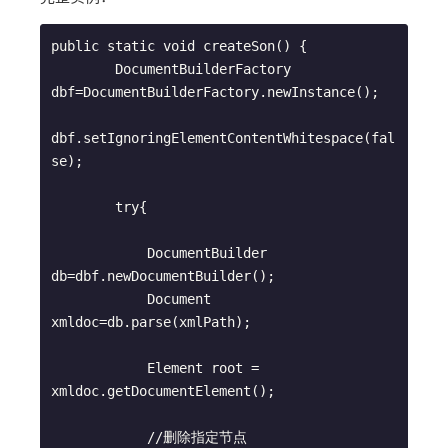
public static void createSon() {

        DocumentBuilderFactory 
dbf=DocumentBuilderFactory.newInstance();

dbf.setIgnoringElementContentWhitespace(fal
se);

        try{

            DocumentBuilder 
db=dbf.newDocumentBuilder();

            Document 
xmldoc=db.parse(xmlPath);

            Element root = 
xmldoc.getDocumentElement();

            //删除指定节点
