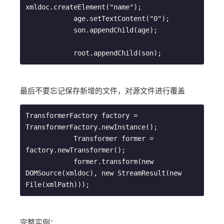
xmldoc.createElement("name");

            age.setTextContent("0");

            son.appendChild(age);

最后不要忘记保存新增的文件，对源文件进行覆盖
TransformerFactory factory = 
TransformerFactory.newInstance();

            Transformer former = 
factory.newTransformer();

            former.transform(new 
DOMSource(xmldoc), new StreamResult(new 
完整实例：