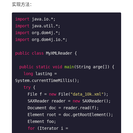
实现方法：
import
import
import
import
 org.dom4j.io.*;

public
class
MyXMLReader
{

public
static
void
main
(String arge[])
{

long
 lasting = 
System.currentTimeMillis();

try
 {

　　　File f = 
new
 File(
"data_10k.xml"
);

　　　SAXReader reader = 
new
 SAXReader();

　　　Document doc = reader.read(f);

　　　Element root = doc.getRootElement();

　　　Element foo;

for
 (Iterator i = 