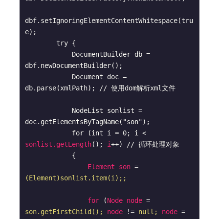
dbf.setIgnoringElementContentWhitespace(tru
e);

        try {

            DocumentBuilder db = 
dbf.newDocumentBuilder();

            Document doc = 
db.parse(xmlPath); // 使用dom解析xml文件

            NodeList sonlist = 
doc.getElementsByTagName("son"); 

            for (int i = 0; i 
< 
sonlist.getLength
(); 
i
++) // 循环处理对象

            {

Element
son
 = 
(Element)sonlist.item(i);;
for
 (
Node
node
 = 
son.getFirstChild();
node
 != 
null;
node
 = 