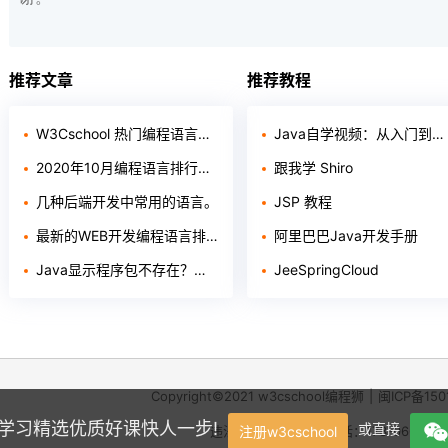
推荐文章
推荐教程
W3Cschool 热门编程语言排行榜 2020年 10月 TOP10
Java自学视频：从入门到精通学习路线全套教程整理（基础+进阶+项目+面试）
2020年10月编程语言排行榜：Python 即将超越 Java
跟我学 Shiro
几种后端开发中常用的语言。
JSP 教程
最新的WEB开发编程语言排行如何？
阿里巴巴Java开发手册
Java显示程序包不存在？有三种解决方法！
JeeSpringCloud
Copyright©2021
w3cschool
编程狮
|
闽ICP备150
学，学习精选优质好课快人一步!
或直接
违法和不良信息举报电话：173-0602-23
注册w3cschool