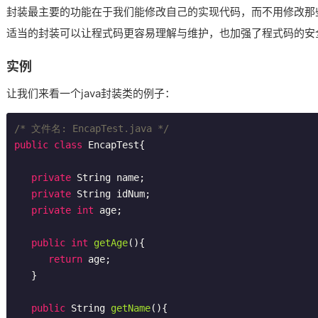
封装最主要的功能在于我们能修改自己的实现代码，而不用修改那
适当的封装可以让程式码更容易理解与维护，也加强了程式码的安
实例
让我们来看一个java封装类的例子：
/* 文件名: EncapTest.java */
public
class
EncapTest
{

private
 String name;

private
 String idNum;

private
int
 age;

public
int
getAge
()
{

return
 age;

   }

public
 String 
getName
()
{
