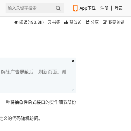
App下载
注册
|
登录
阅读(193.8k)
书签
赞
(
39
)
分享
我要纠错
扫码下载编程狮APP
白名单，解除广告屏蔽后，刷新页面。谢
是指，一种将抽象性函式接口的实作细节部份
定义的代码随机访问。