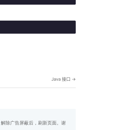
Java 接口
→
白名单，解除广告屏蔽后，刷新页面。谢
在线笔记