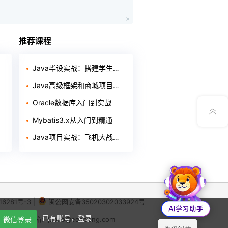
App下载
推荐课程
公众号
Java毕设实战：搭建学生信息管理系统【附源码】
Java高级框架和商城项目实战
意见反馈
Oracle数据库入门到实战
Mybatis3.x从入门到精通
Java项目实战：飞机大战游戏开发教程
16281号-3
|
闽公网安备35020302033924号
X
已有账号，登录
64
微信登录
|
举报邮箱：jubao@eeedong.com