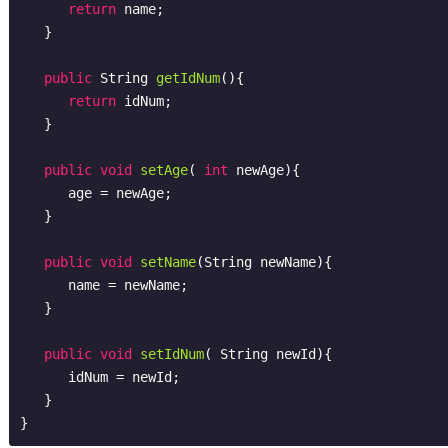
return
 name;

   }

public
 String 
getIdNum
()
{

return
 idNum;

   }

public
void
setAge
( 
int
 newAge)
{

      age = newAge;

   }

public
void
setName
(String newName)
{

      name = newName;

   }

public
void
setIdNum
( String newId)
{

      idNum = newId;

   }
