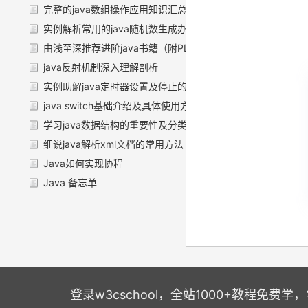
完整的java数组操作应用知识汇总
实例解析常用的java随机数生成办法
由浅至深推荐进阶java书籍（附PDF下载）
java反射机制深入理解剖析
实例助解java定时器设置及停止的方法
java switch基础介绍及具体使用方法
学习java数据结构的重要性及分类总结
细说java解析xml文档的常用方法（含实例）
Java如何实现协程
Java 备忘单
登录w3cschool，全站1000+教程免费