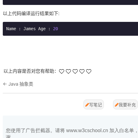
以上代码编译运行结果如下:
Name : James Age : 
20
以上内容是否对您有帮助：
←
Java 抽象类
写笔记
我要补充
您使用了广告拦截器。请将 www.w3cschool.cn 加入
谢。