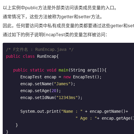
以上实例中public方法是外部类访问该类成员变量的入口。
通常情况下，这些方法被称为getter和setter方法。
因此，任何要访问类中私有成员变量的类都要通过这些getter和set
通过如下的例子说明EncapTest类的变量怎样被访问：
/* F文件名 : RunEncap.java */
public
class
RunEncap
{

public
static
void
main
(String args[])
{

      EncapTest encap = 
new
 EncapTest();

      encap.setName(
"James"
);

      encap.setAge(
20
);

      encap.setIdNum(
"12343ms"
);

      System.out.print(
"Name : "
 + encap.getName()+ 

" Age : "
+ encap.getAge()
    }
