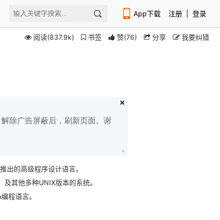
App下载
注册
|
登录
阅读(837.9k)
书签
赞
(
76
)
分享
我要纠错
扫码下载编程狮APP
白名单，解除广告屏蔽后，刷新页面。谢
95年5月推出的高级程序设计语言。
OS，及其他多种UNIX版本的系统。
A编程语言。