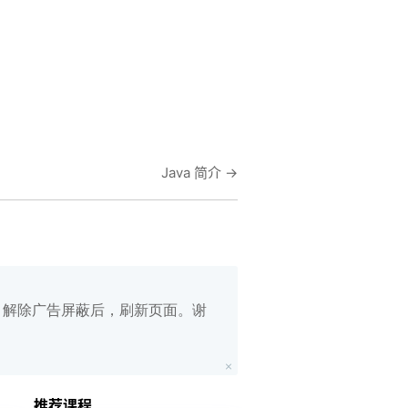
Java 简介
→
白名单，解除广告屏蔽后，刷新页面。谢
在线笔记
App下载
推荐课程