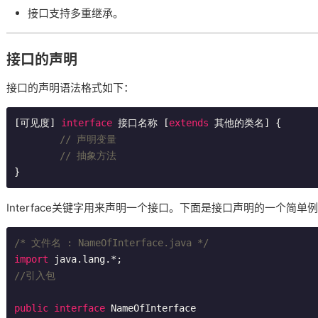
接口支持多重继承。
接口的声明
接口的声明语法格式如下：
[可见度] 
interface
 接口名称 [
extends
 其他的类名] 
{

// 声明变量
// 抽象方法
Interface关键字用来声明一个接口。下面是接口声明的一个简单
/* 文件名 : NameOfInterface.java */
import
//引入包
public
interface
NameOfInterface