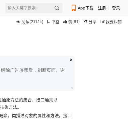
App下载
注册
|
登录
阅读(211.1k)
书签
赞
(
61
)
分享
我要纠错
扫码下载编程狮APP
白名单，解除广告屏蔽后，刷新页面。谢
型，是抽象方法的集合，接口通常以
的抽象方法。
概念。类描述对象的属性和方法。接口