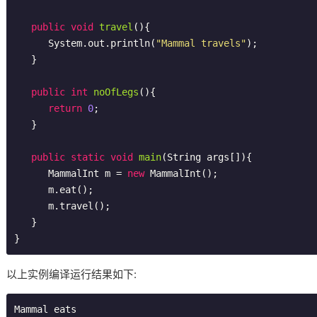
public
void
travel
()
{

      System.out.println(
"Mammal travels"
);

   } 

public
int
noOfLegs
()
{

return
0
;

   }

public
static
void
main
(String args[])
{

      MammalInt m = 
new
 MammalInt();

      m.eat();

      m.travel();

   }

以上实例编译运行结果如下:
Mammal eats
