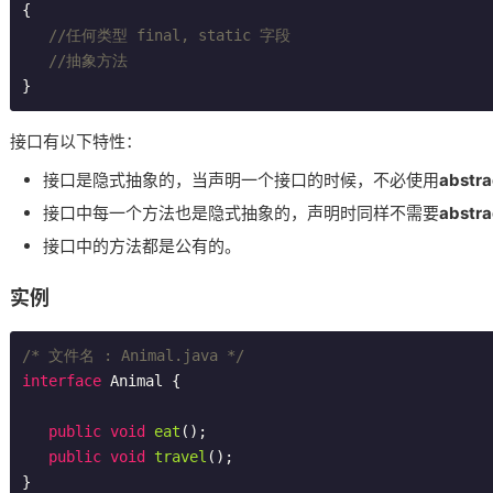
{

//任何类型 final, static 字段
//抽象方法
接口有以下特性：
接口是隐式抽象的，当声明一个接口的时候，不必使用
abstra
接口中每一个方法也是隐式抽象的，声明时同样不需要
abstra
接口中的方法都是公有的。
实例
/* 文件名 : Animal.java */
interface
Animal
{

public
void
eat
()
;

public
void
travel
()
;
