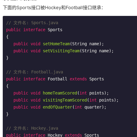
下面的Sports接口被Hockey和Football接口继承：
// 文件名: Sports.java
public
interface
Sports
{

public
void
setHomeTeam
(String name)
;

public
void
setVisitingTeam
(String name)
;

}

// 文件名: Football.java
public
interface
Football
extends
Sports
{

public
void
homeTeamScored
(
int
 points)
;

public
void
visitingTeamScored
(
int
 points)
;

public
void
endOfQuarter
(
int
 quarter)
;

}

// 文件名: Hockey.java
public
interface
Hockey
extends
Sports