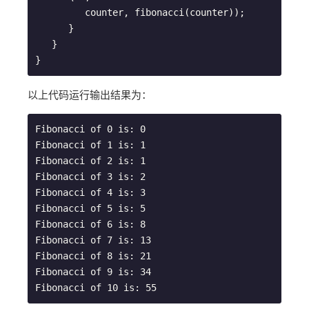
         counter, fibonacci(counter));

      }

   }

以上代码运行输出结果为：
Fibonacci of 0 is: 0

Fibonacci of 1 is: 1

Fibonacci of 2 is: 1

Fibonacci of 3 is: 2

Fibonacci of 4 is: 3

Fibonacci of 5 is: 5

Fibonacci of 6 is: 8

Fibonacci of 7 is: 13

Fibonacci of 8 is: 21

Fibonacci of 9 is: 34
