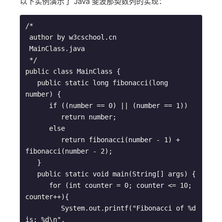
以下实例演示了 Java 斐波那契数列的实现：
/*

 author by w3cschool.cn

 MainClass.java

 */

public class MainClass {

   public static long fibonacci(long 
number) {

      if ((number == 0) || (number == 1))

         return number;

      else

         return fibonacci(number - 1) + 
fibonacci(number - 2);

   }

   public static void main(String[] args) {

      for (int counter = 0; counter <= 10; 
counter++){

         System.out.printf("Fibonacci of %d 
is: %d\n",
