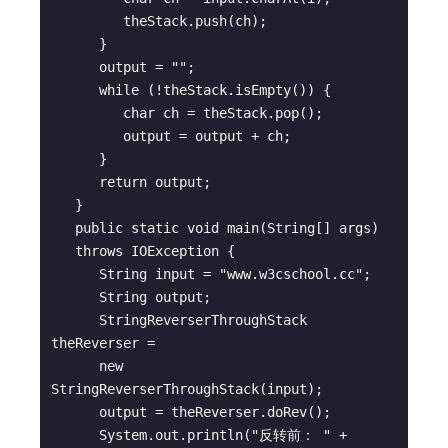
         theStack.push(ch); 

      }

      output = "";

      while (!theStack.isEmpty()) {

         char ch = theStack.pop(); 

         output = output + ch; 

      }

      return output;

   }

   public static void main(String[] args) 

   throws IOException {

      String input = "www.w3cschool.cc";

      String output;

      StringReverserThroughStack 
theReverser = 

      new 
StringReverserThroughStack(input);

      output = theReverser.doRev();

      System.out.println("反转前： " + 