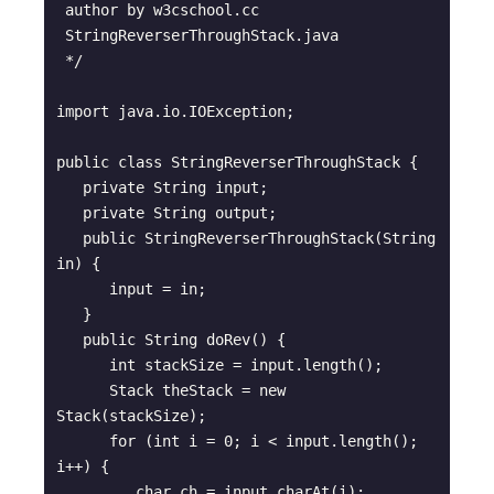
 author by w3cschool.cc

 StringReverserThroughStack.java

 */

import java.io.IOException;

public class StringReverserThroughStack {

   private String input; 

   private String output;

   public StringReverserThroughStack(String 
in) {

      input = in;

   }

   public String doRev() {

      int stackSize = input.length(); 

      Stack theStack = new 
Stack(stackSize); 

      for (int i = 0; i < input.length(); 
i++) {

         char ch = input.charAt(i); 
