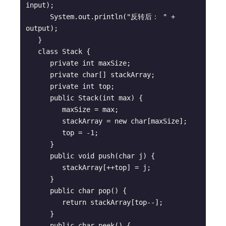
input);

      System.out.println("反转后： " + 
output);

   }

   class Stack {

      private int maxSize;

      private char[] stackArray;

      private int top;

      public Stack(int max) {

         maxSize = max;

         stackArray = new char[maxSize];

         top = -1;

      }

      public void push(char j) {

         stackArray[++top] = j;

      }

      public char pop() {

         return stackArray[top--];

      }

      public char peek() {
