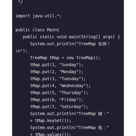
 */

import java.util.*;

public class Main{

   public static void main(String[] args) {

      System.out.println("TreeMap 实例！
\n");

      TreeMap tMap = new TreeMap();

      tMap.put(1, "Sunday");

      tMap.put(2, "Monday");

      tMap.put(3, "Tuesday");

      tMap.put(4, "Wednesday");

      tMap.put(5, "Thursday");

      tMap.put(6, "Friday");

      tMap.put(7, "Saturday");

      System.out.println("TreeMap 键：" 

      + tMap.keySet());

      System.out.println("TreeMap 值：" 

      + tMap.values());
