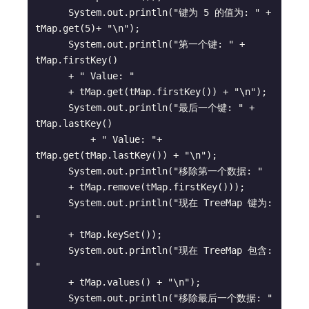
      System.out.println("键为 5 的值为: " + 
tMap.get(5)+ "\n");

      System.out.println("第一个键: " + 
tMap.firstKey() 

      + " Value: " 

      + tMap.get(tMap.firstKey()) + "\n");

      System.out.println("最后一个键: " + 
tMap.lastKey() 

	  + " Value: "+ 
tMap.get(tMap.lastKey()) + "\n");

      System.out.println("移除第一个数据: " 

      + tMap.remove(tMap.firstKey()));

      System.out.println("现在 TreeMap 键为: 
" 

      + tMap.keySet());

      System.out.println("现在 TreeMap 包含: 
" 

      + tMap.values() + "\n");

      System.out.println("移除最后一个数据: " 
