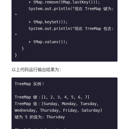
      + tMap.remove(tMap.lastKey()));

      System.out.println("现在 TreeMap 键为: 
" 

      + tMap.keySet());

      System.out.println("现在 TreeMap 包含: 
" 

      + tMap.values());

   }

以上代码运行输出结果为：
TreeMap 实例！

TreeMap 键：[1, 2, 3, 4, 5, 6, 7]

TreeMap 值：[Sunday, Monday, Tuesday, 
Wednesday, Thursday, Friday, Saturday]

键为 5 的值为: Thursday
