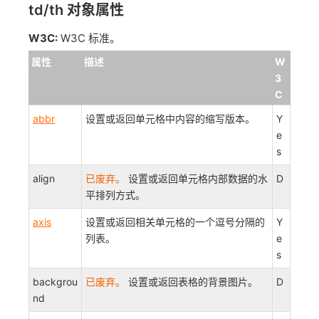
td/th 对象属性
W3C:
W3C 标准。
属性
描述
W
3
C
abbr
设置或返回单元格中内容的缩写版本。
Y
e
s
align
已废弃。
设置或返回单元格内部数据的水
D
平排列方式。
axis
设置或返回相关单元格的一个逗号分隔的
Y
列表。
e
s
backgrou
已废弃。
设置或返回表格的背景图片。
D
nd