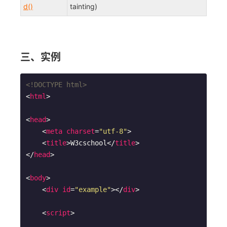
d()
tainting)
三、实例
<!DOCTYPE html>
<
html
>
<
head
>
<
meta
charset
=
"utf-8"
>
<
title
>
W3cschool
</
title
>
</
head
>
<
body
>
<
div
id
=
"example"
>
</
div
>
<
script
>