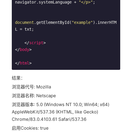
navigator.systemLanguage + 
"</p>"
;

document
.getElementById(
"example"
).innerHTM
L = txt;

</
script
>
</
body
>
</
html
>
结果：
浏览器代号: Mozilla
浏览器名称: Netscape
浏览器版本: 5.0 (Windows NT 10.0; Win64; x64)
AppleWebKit/537.36 (KHTML, like Gecko)
Chrome/83.0.4103.61 Safari/537.36
启用Cookies: true