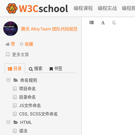
编程课程
编程实战
编程
腾讯 AlloyTeam 团队代码规范
赞
收藏
更多文章
目录
搜索
书签
命名规则
项目命名
目录命名
JS文件命名
CSS, SCSS文件命名
HTML
语法