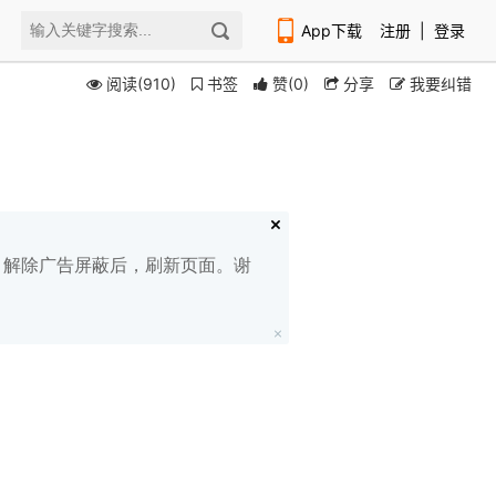
App下载
注册
|
登录
阅读(910)
书签
赞
(
0
)
分享
我要纠错
扫码下载编程狮APP
白名单，解除广告屏蔽后，刷新页面。谢