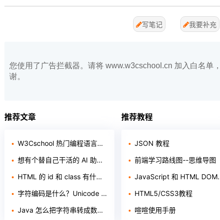
写笔记
我要补充
您使用了广告拦截器。请将 www.w3cschool.cn 加入
谢。
推荐文章
推荐教程
W3Cschool 热门编程语言排行榜 2020年 10月 TOP10
JSON 教程
想有个替自己干活的 AI 助手？聊聊 Loomy 这个「AI 工作搭子」
前端学习路线图--思维导图
HTML 的 id 和 class 有什么区别？给新手的 3 个判断标准
JavaScript 和 HTML DOM 参考手册
字符编码是什么？Unicode 和 ASCII 的核心区别一次讲透
HTML5/CSS3教程
Java 怎么把字符串转成数字？附 3 种方法及常见报错
喧喧使用手册