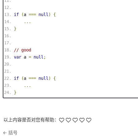
if
(
a 
===
null
)
{
...
}
// good
var
 a 
=
null
;
if
(
a 
===
null
)
{
...
}
以上内容是否对您有帮助：
←
括号