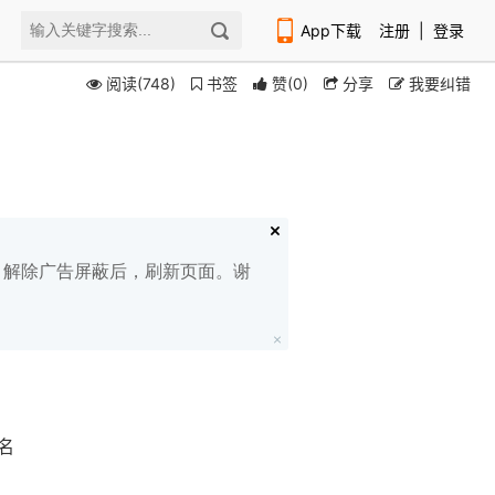
App下载
注册
|
登录
阅读(748)
书签
赞
(
0
)
分享
我要纠错
扫码下载编程狮APP
白名单，解除广告屏蔽后，刷新页面。谢
命名