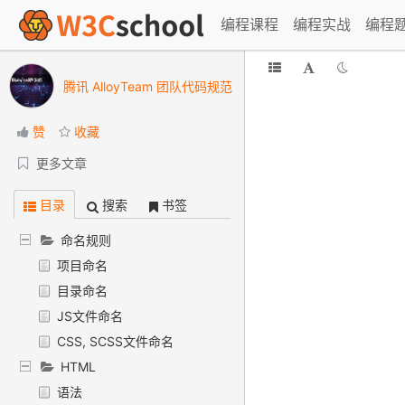
编程课程
编程实战
编程
腾讯 AlloyTeam 团队代码规范
赞
收藏
更多文章
目录
搜索
书签
命名规则
项目命名
目录命名
JS文件命名
CSS, SCSS文件命名
HTML
语法