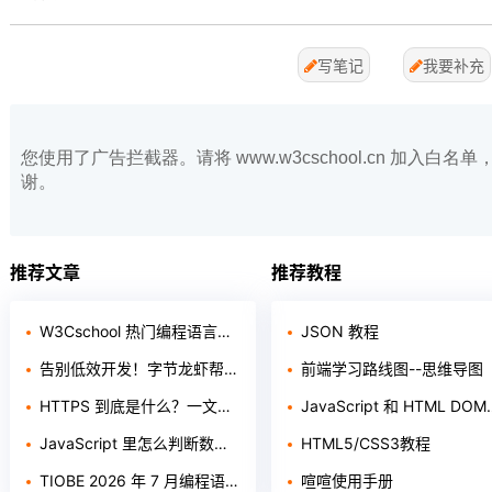
写笔记
我要补充
您使用了广告拦截器。请将 www.w3cschool.cn 加入
谢。
推荐文章
推荐教程
W3Cschool 热门编程语言排行榜 2020年 10月 TOP10
JSON 教程
告别低效开发！字节龙虾帮开发者效率拉满
前端学习路线图--思维导图
HTTPS 到底是什么？一文读懂加密、证书与握手过程
JavaScript 和 HTML DOM 参考手册
JavaScript 里怎么判断数组是否为空？3 种方法一次讲清
HTML5/CSS3教程
TIOBE 2026 年 7 月编程语言榜单出炉：Python 稳居第一，Rust 首进前十
喧喧使用手册