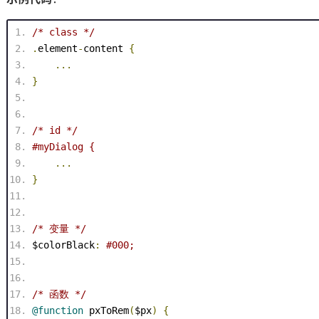
/* class */
.
element
-
content
{
...
}
/* id */
#myDialog
 {
...
}
/* 变量 */
$
colorBlack
:
#000
;
/* 函数 */
@
function
 pxToRem
(
$px
)
{