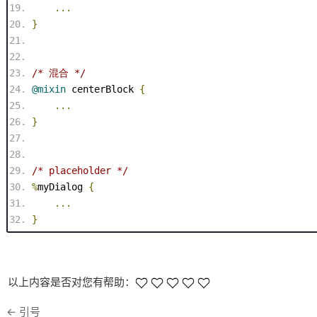
...
}
/* 混合 */
@
mixin
 centerBlock 
{
...
}
/* placeholder */
%
myDialog
{
...
}
以上内容是否对您有帮助：
←
引号