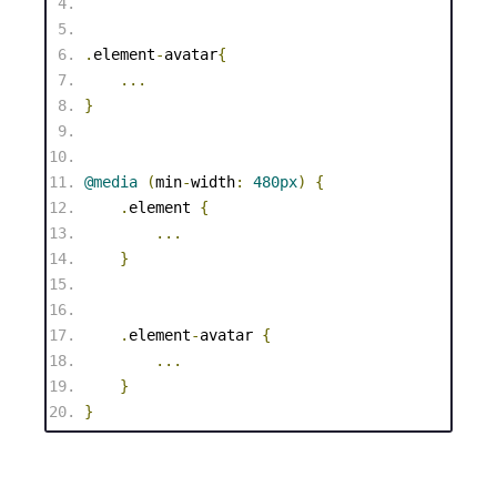
.
element
-
avatar
{
...
}
@
media
(
min
-
width
:
480px
)
{
.
element
{
...
}
.
element
-
avatar
{
...
}
}