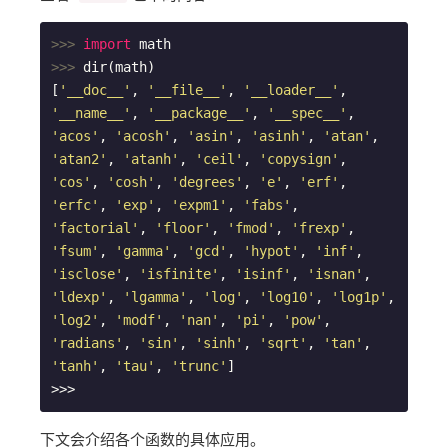
>>> 
import
>>> 
dir(math)

[
'__doc__'
, 
'__file__'
, 
'__loader__'
, 
'__name__'
, 
'__package__'
, 
'__spec__'
, 
'acos'
, 
'acosh'
, 
'asin'
, 
'asinh'
, 
'atan'
, 
'atan2'
, 
'atanh'
, 
'ceil'
, 
'copysign'
, 
'cos'
, 
'cosh'
, 
'degrees'
, 
'e'
, 
'erf'
, 
'erfc'
, 
'exp'
, 
'expm1'
, 
'fabs'
, 
'factorial'
, 
'floor'
, 
'fmod'
, 
'frexp'
, 
'fsum'
, 
'gamma'
, 
'gcd'
, 
'hypot'
, 
'inf'
, 
'isclose'
, 
'isfinite'
, 
'isinf'
, 
'isnan'
, 
'ldexp'
, 
'lgamma'
, 
'log'
, 
'log10'
, 
'log1p'
, 
'log2'
, 
'modf'
, 
'nan'
, 
'pi'
, 
'pow'
, 
'radians'
, 
'sin'
, 
'sinh'
, 
'sqrt'
, 
'tan'
, 
'tanh'
, 
'tau'
, 
'trunc'
]

>>>
下文会介绍各个函数的具体应用。