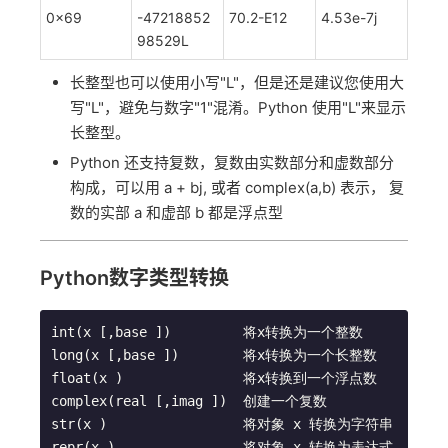
0x69
-47218852
70.2-E12
4.53e-7j
98529L
长整型也可以使用小写"L"，但是还是建议您使用大
写"L"，避免与数字"1"混淆。Python 使用"L"来显示
长整型。
Python 还支持复数，复数由实数部分和虚数部分
构成，可以用 a + bj, 或者 complex(a,b) 表示， 复
数的实部 a 和虚部 b 都是浮点型
Python数字类型转换
int(x [,base ])         将x转换为一个整数  

long(x [,base ])        将x转换为一个长整数  

float(x )               将x转换到一个浮点数  

complex(real [,imag ])  创建一个复数  

str(x )                 将对象 x 转换为字符串  

repr(x )                将对象 x 转换为表达式