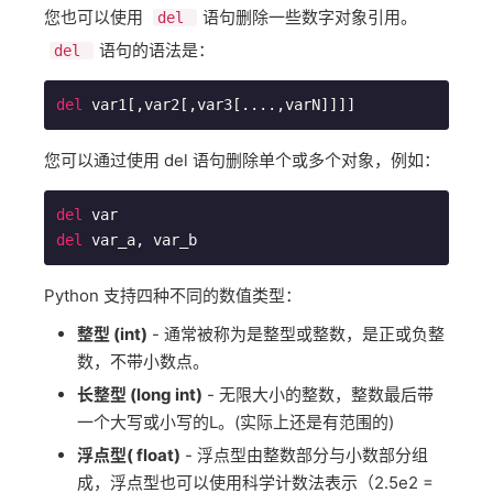
您也可以使用 ​
​语句删除一些数字对象引用。
del
​语句的语法是：
del
del
 var1[,var2[,var3[....,varN]]]]
您可以通过使用 del 语句删除单个或多个对象，例如：
del
del
 var_a, var_b
Python 支持四种不同的数值类型：
整型 (int)
- 通常被称为是整型或整数，是正或负整
数，不带小数点。
长整型 (long int)
- 无限大小的整数，整数最后带
一个大写或小写的L。(实际上还是有范围的)
浮点型( float)
- 浮点型由整数部分与小数部分组
成，浮点型也可以使用科学计数法表示（2.5e2 =