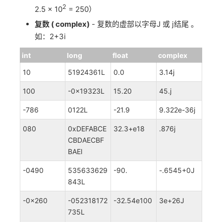
2
2.5 x 10
= 250）
复数 ( complex)
- 复数的虚部以字母J 或 j结尾 。
如：2+3i
int
long
float
complex
10
51924361L
0.0
3.14j
100
-0x19323L
15.20
45.j
-786
0122L
-21.9
9.322e-36j
080
0xDEFABCE
32.3+e18
.876j
CBDAECBF
BAEl
-0490
535633629
-90.
-.6545+0J
843L
-0x260
-052318172
-32.54e100
3e+26J
735L