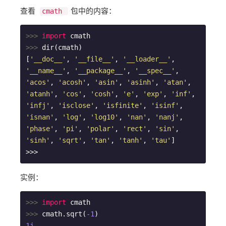
查看 ​
​包中的内容：
cmath
>>> 
import
>>> 
dir(cmath)

[
'__doc__'
, 
'__file__'
, 
'__loader__'
, 
'__name__'
, 
'__package__'
, 
'__spec__'
, 
'acos'
, 
'acosh'
, 
'asin'
, 
'asinh'
, 
'atan'
, 
'atanh'
, 
'cos'
, 
'cosh'
, 
'e'
, 
'exp'
, 
'inf'
, 
'infj'
, 
'isclose'
, 
'isfinite'
, 
'isinf'
, 
'isnan'
, 
'log'
, 
'log10'
, 
'nan'
, 
'nanj'
, 
'phase'
, 
'pi'
, 
'polar'
, 
'rect'
, 
'sin'
, 
'sinh'
, 
'sqrt'
, 
'tan'
, 
'tanh'
, 
'tau'
]

>>>
实例：
>>> 
import
>>> 
cmath.sqrt(
-1
1j