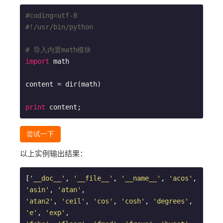
#coding=utf-8
#!/usr/bin/python
# 导入内置math模块
import
 math

content = dir(math)

print
 content;
尝试一下
以上实例输出结果：
[
'__doc__'
, 
'__file__'
, 
'__name__'
, 
'acos'
, 
'asin'
, 
'atan'
'atan2'
, 
'ceil'
, 
'cos'
, 
'cosh'
, 
'degrees'
, 
'e'
, 
'exp'