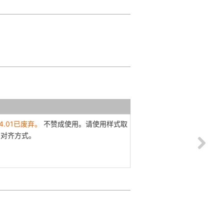
 4.01已废弃。
不赞成使用。请使用样式取
的对齐方式。