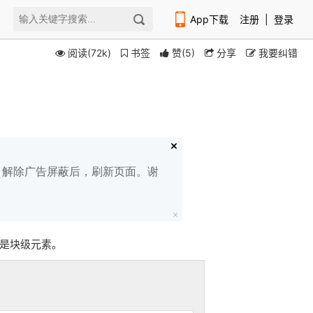
App下载
注册
|
登录
阅读(72k)
书签
赞
(
5
)
分享
我要纠错
扫码下载编程狮APP
白名单，解除广告屏蔽后，刷新页面。谢
，是块级元素。