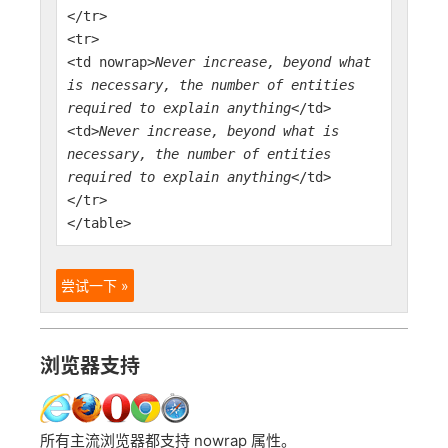
</tr>
<tr>
<td nowrap>
Never increase, beyond what
is necessary, the number of entities
required to explain anything
</td>
<td>
Never increase, beyond what is
necessary, the number of entities
required to explain anything
</td>
</tr>
</table>
尝试一下 »
浏览器支持
所有主流浏览器都支持 nowrap 属性。