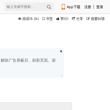
App下载
注册
|
登录
阅读(8.3k)
书签
赞
(
0
)
分享
我要纠错
扫码下载编程狮APP
白名单，解除广告屏蔽后，刷新页面。谢