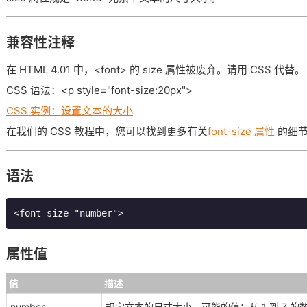
兼容性注释
在 HTML 4.01 中，<font> 的 size 属性被废弃。请用 CSS 代替。
CSS 语法：<p style="font-size:20px">
CSS 实例：设置文本的大小
在我们的 CSS 教程中，您可以找到更多有关
font-size 属性
的细
语法
<font size="number">
属性值
值
描述
number
规定文本的尺寸大小。可能的值：从 1 到 7 的