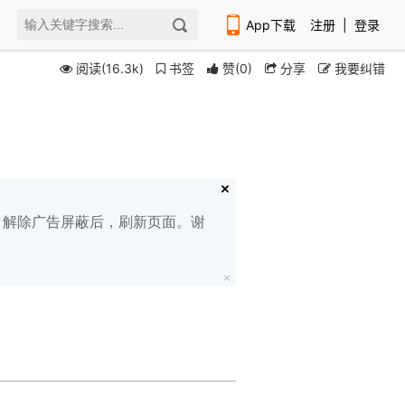
App下载
注册
|
登录
阅读(16.3k)
书签
赞
(
0
)
分享
我要纠错
扫码下载编程狮APP
白名单，解除广告屏蔽后，刷新页面。谢