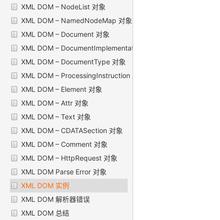
XML DOM – NodeList 对象
XML DOM – NamedNodeMap 对象
XML DOM – Document 对象
XML DOM – DocumentImplementation 对象
XML DOM – DocumentType 对象
XML DOM – ProcessingInstruction 对象
XML DOM – Element 对象
XML DOM – Attr 对象
XML DOM – Text 对象
XML DOM – CDATASection 对象
XML DOM – Comment 对象
XML DOM – HttpRequest 对象
XML DOM Parse Error 对象
XML DOM 实例
XML DOM 解析器错误
XML DOM 总结