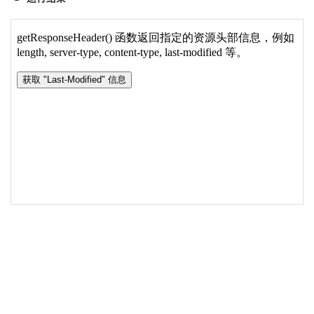
19
xmlhttp
.
onreadystatechange
=
function
(
)
20
{
21
if
(
xmlhttp
.
readyState
==
4
&&
xmlhttp
.
status
22
{
23
document
.
getElementById
(
'p1'
)
.
innerHTML
=
"
24
}
25
}
26
xmlhttp
.
open
(
"GET"
,
url
,
true
)
;
27
xmlhttp
.
send
(
)
;
28
}
29
</
script
>
30
</
head
>
31
<
body
>
32
33
<
p
id
=
"p1"
>
getResponseHeader() 
函
数
返
回
指
定
的
资
34
<
button
onclick
=
"loadXMLDoc('/statics/demosourc
35
36
</
body
>
37
</
html
>