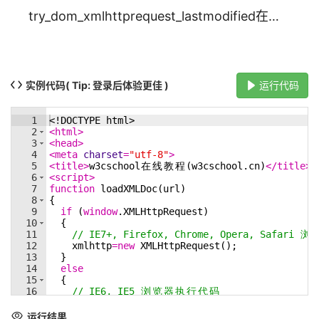
try_dom_xmlhttprequest_lastmodified在线代码实例_w3cschool
实例代码
( Tip: 登录后体验更佳 )
运行代码
1
<!
DOCTYPE
html
>
2
<
html
>
3
<
head
>
4
<
meta
charset
=
"utf-8"
>
5
<
title
>
w3cschool
在
线
教
程
(w3cschool.cn)
</
title
>
6
<
script
>
7
function
loadXMLDoc
(
url
)
8
{
9
if
(
window
.
XMLHttpRequest
)
10
{
11
// IE7+, Firefox, Chrome, Opera, Safari 
浏
12
xmlhttp
=
new
XMLHttpRequest
(
)
;
13
}
14
else
15
{
16
// IE6, IE5 
浏
览
器
执
行
代
码
17
xmlhttp
=
new
ActiveXObject
(
"Microsoft.XMLHTT
18
}
运行结果