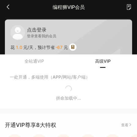
编程狮VIP会员
点击登录
登录查看我的会员
花
1.0
元/天，预计节省
-67
元
全站通VIP
高级VIP
一处开通，多端使用（APP/网站/客户端）
拼命加载中...
开通VIP尊享8大特权
查看