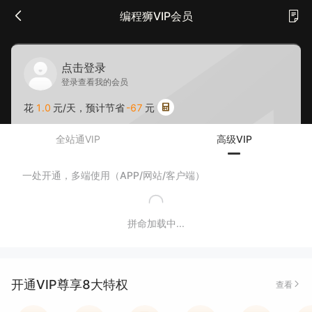
编程狮VIP会员
点击登录
登录查看我的会员
花
1.0
元/天，预计节省
-67
元
全站通VIP
高级VIP
一处开通，多端使用（APP/网站/客户端）
拼命加载中...
开通VIP尊享8大特权
查看