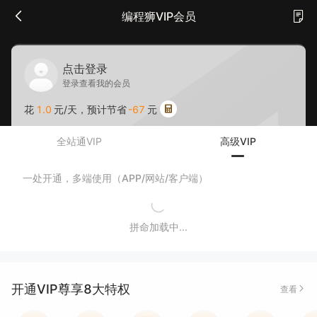
编程狮VIP会员
点击登录
登录查看我的会员
花
1.0
元/天，预计节省
-67
元
全站通VIP
高级VIP
一处开通，多端使用（APP/网站/客户端）
拼命加载中...
开通VIP尊享8大特权
查看