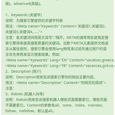
级)、advanced(高级)。
1、Keywords (关键字)
说明：为搜索引擎提供的关键字列表
用法：<Meta name="Keywords" Content="关键词1,关键词2，
关键词3,关键词4,……">
注意：各关键词间用英文逗号“,”隔开。META的通常用处是指定搜
索引擎用来提高搜索质量的关键词。当数个META元素提供文档语
言从属信息时，搜索引擎会使用lang特性来过滤并通过用户的语
言优先参照来显示搜索结果。例如：
<Meta name="Kyewords" Lang="EN" Content="vacation,greece
<Meta name="Kyewords" Lang="FR" Content="vacances,grè:ce,s
2、Description (简介)
说明：Description用来告诉搜索引擎你的网站主要内容。
用法：<Meta name="Description" Content="你网页的简述">
注意：
3、Robots (机器人向导)
说明：Robots用来告诉搜索机器人哪些页面需要索引，哪些页面
不需要索引。Content的参数有all、none、index、noindex、
follow、nofollow。默认是all。