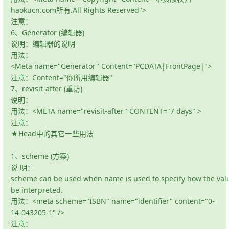
haokucn.com所有.All Rights Reserved">
注意：
6、Generator (编辑器)
说明：编辑器的说明
用法：
<Meta name="Generator" Content="PCDATA|FrontPage|">
注意：Content="你所用编辑器"
7、revisit-after (重访)
说明：
用法：<META name="revisit-after" CONTENT="7 days" >
注意：
★Head中的其它一些用法
1、scheme (方案)
说 明：
scheme can be used when name is used to specify how the valu
be interpreted.
用法：<meta scheme="ISBN" name="identifier" content="0-
14-043205-1" />
注意：