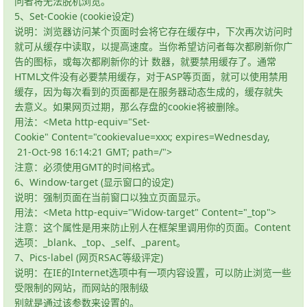
问者将无法脱机浏览。
5、Set-Cookie (cookie设定)
说明：浏览器访问某个页面时会将它存在缓存中，下次再次访问时
就可从缓存中读取，以提高速度。当你希望访问者每次都刷新你广
告的图标，或每次都刷新你的计 数器，就要禁用缓存了。通常
HTML文件没有必要禁用缓存，对于ASP等页面，就可以使用禁用
缓存，因为每次看到的页面都是在服务器动态生成的，缓存就失
去意义。如果网页过期，那么存盘的cookie将被删除。
用法：<Meta http-equiv="Set-
Cookie" Content="cookievalue=xxx; expires=Wednesday,
21-Oct-98 16:14:21 GMT; path=/">
注意：必须使用GMT的时间格式。
6、Window-target (显示窗口的设定)
说明：强制页面在当前窗口以独立页面显示。
用法：<Meta http-equiv="Widow-target" Content="_top">
注意：这个属性是用来防止别人在框架里调用你的页面。Content
选项：_blank、_top、_self、_parent。
7、Pics-label (网页RSAC等级评定)
说明：在IE的Internet选项中有一项内容设置，可以防止浏览一些
受限制的网站，而网站的限制级
别就是通过该参数来设置的。