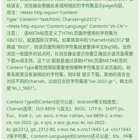
经语言，浏览器会根据此来调用相应的字符集显示page内容。
用法：<Meta http-equiv="Content-
Type" Content="text/html; Charset=gb2312">
<Meta http-equiv="Content-Language" Content="zh-CN">
注意： 该META标签定义了HTML页面所使用的字符集为
GB2132，就是国标汉字码。如果将其中的“charset=GB2312”替
换成 “BIG5”，则该页面所用的字符集就是繁体中文Big5码。当你
浏览一些国外的站点时，IE浏览器会提示你要正确显示该页面需要
下载xx语支持。这个功 能就是通过读取HTML页面META标签的
Content-Type属性而得知需要使用哪种字符集显示该页面的。如
果系统里没有装相应的字符集，则IE就 提示下载。其他的语言也
对应不同的charset，比如日文的字符集是“iso-2022-jp ”，韩文的
是“ks_c_5601”。
Content-Type的Content还可以是：text/xml等文档类型；
Charset选项：ISO-8859-1(英文)、BIG5、UTF-8、SHIFT-Jis、
Euc、Koi8-2、us- ascii, x-mac-roman, iso-8859-2, x-mac-
ce, iso-2022- jp, x-sjis, x-euc-jp,euc-kr, iso-2022-
kr, gb2312, gb_2312-80, x-euc-tw, x-cns11643-1,x- cns11643-
2等字符集；Content-Language的Content还可以是：EN、FR等