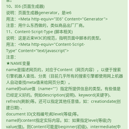
10、IE6 (页面生成器)
说明：页面生成器generator，是ie6
用法：<Meta http-equiv="IE6" Content="Generator">
注意：用什么东西做的，类似商品出厂厂商。
11、Content-Script-Type (脚本相关)
说明：这是近来W3C的规范，指明页面中脚本的类型。
用法：<Meta http-equiv="Content-Script-
Type" Content="text/javascript">
注意：
★NAME变量
name是描述网页的，对应于Content（网页内容），以便于搜索
引擎机器人查找、分类（目前几乎所有的搜索引擎都使用网上机器
人自动查找meta值来给网页分类）。
name的value值（name=""）指定所提供信息的类型。有些值是
已经定义好的。例如description(说明)、keyword(关键字)、
refresh(刷新)等。还可以指定其他任意值，如：creationdate(创
建日期) 、
document ID(文档编号)和level(等级)等。
name的content指定实际内容。如：如果指定level(等级)为
value(值)，则Content可能是beginner(初级)、intermediate(中