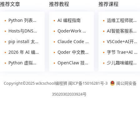
推荐文章
推荐教程
推荐课程
Python 列表怎么去重？附 4 种方法详解（set、推导式、循环、字典）
AI 编程指南
运维工程师就业指导课程
Hosts与DNS入门科普：编程新手必学网络基础
QoderWork 中文教程
AI智能客服系统（DeepSeek+豆包AI+Node.JS）
pip install 太慢总是超时？国内镜像源配置的 4 种方法（2026 实测可用）
Claude Code 编程技能教程
VSCode+AI开发微信小程序教程
2026 年 AI 编程助手怎么选？Qoder、OpenClaw 与 DeepSeek 横向对比测评
Qoder 中文教程
字节 Trae+AI 开发微信洗车预约小程序实战课程
Python 虚拟环境怎么选？venv、conda、uv 三种方案横向对比
OpenClaw 技能库中文版
少儿趣味编程游戏scratch3.0从入门到精通
Copyright©2025
w3cschool
编程狮
闽ICP备15016281号-3
闽公网安备
35020302033924号