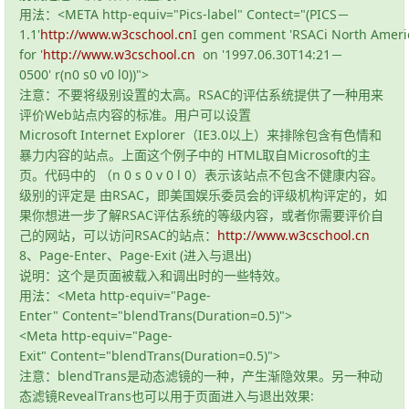
用法：<META http-equiv="Pics-label" Contect="(PICS－
1.1'
http://www.w3cschool.cn
I gen comment 'RSACi North Americ
for '
http://www.w3cschool.cn
on '1997.06.30T14:21－
0500' r(n0 s0 v0 l0))">
注意：不要将级别设置的太高。RSAC的评估系统提供了一种用来
评价Web站点内容的标准。用户可以设置
Microsoft Internet Explorer（IE3.0以上）来排除包含有色情和
暴力内容的站点。上面这个例子中的 HTML取自Microsoft的主
页。代码中的 （n 0 s 0 v 0 l 0）表示该站点不包含不健康内容。
级别的评定是 由RSAC，即美国娱乐委员会的评级机构评定的，如
果你想进一步了解RSAC评估系统的等级内容，或者你需要评价自
己的网站，可以访问RSAC的站点：
http://www.w3cschool.cn
8、Page-Enter、Page-Exit (进入与退出)
说明：这个是页面被载入和调出时的一些特效。
用法：<Meta http-equiv="Page-
Enter" Content="blendTrans(Duration=0.5)">
<Meta http-equiv="Page-
Exit" Content="blendTrans(Duration=0.5)">
注意：blendTrans是动态滤镜的一种，产生渐隐效果。另一种动
态滤镜RevealTrans也可以用于页面进入与退出效果: