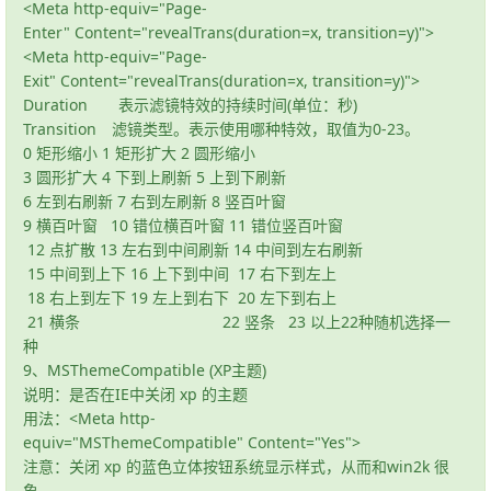
<Meta http-equiv="Page-
Enter" Content="revealTrans(duration=x, transition=y)">
<Meta http-equiv="Page-
Exit" Content="revealTrans(duration=x, transition=y)">
Duration 表示滤镜特效的持续时间(单位：秒)
Transition 滤镜类型。表示使用哪种特效，取值为0-23。
0 矩形缩小 1 矩形扩大 2 圆形缩小
3 圆形扩大 4 下到上刷新 5 上到下刷新
6 左到右刷新 7 右到左刷新 8 竖百叶窗
9 横百叶窗 10 错位横百叶窗 11 错位竖百叶窗
12 点扩散 13 左右到中间刷新 14 中间到左右刷新
15 中间到上下 16 上下到中间 17 右下到左上
18 右上到左下 19 左上到右下 20 左下到右上
21 横条 22 竖条 23 以上22种随机选择一
种
9、MSThemeCompatible (XP主题)
说明：是否在IE中关闭 xp 的主题
用法：<Meta http-
equiv="MSThemeCompatible" Content="Yes">
注意：关闭 xp 的蓝色立体按钮系统显示样式，从而和win2k 很
象。