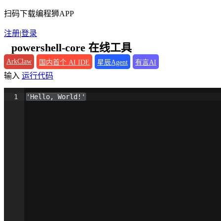
扫码下载编程狮APP
注册
|
登录
powershell-core 在线工具
ArkClaw
国内首个 AI IDE
星辰Agent
有言AI
输入
运行代码
1
'Hello, World!'