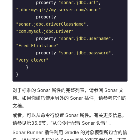
        property 
"sonar.jdbc.url"
, 
"jdbc:mysql://my.server.com/sonar"
        property 
"sonar.jdbc.driverClassName"
, 
"com.mysql.jdbc.Driver"
        property 
"sonar.jdbc.username"
, 
"Fred Flintstone"
        property 
"sonar.jdbc.password"
, 
"very clever"
    }

}  
对于标准的 Sonar 属性的完整列表，请参阅 Sonar 文
档。如果你碰巧使用另外的 Sonar 插件，请参考它们的
文档。
或者，可以从命令行设置 Sonar 属性。有关更多信息，
请参见第35.6节，“从命令行配置 Sonar 设置” 。
Sonar Runner 插件利用 Gradle 的对象模型所包含的信