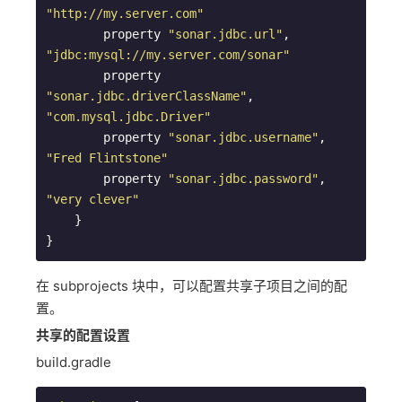
"http://my.server.com"
        property 
"sonar.jdbc.url"
, 
"jdbc:mysql://my.server.com/sonar"
        property 
"sonar.jdbc.driverClassName"
, 
"com.mysql.jdbc.Driver"
        property 
"sonar.jdbc.username"
, 
"Fred Flintstone"
        property 
"sonar.jdbc.password"
, 
"very clever"
    }

}  
在 subprojects 块中，可以配置共享子项目之间的配
置。
共享的配置设置
build.gradle