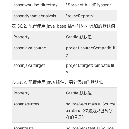
sonar.working.directory
"$project.buildDir/sonar"
sonar.dynamicAnalysis
"reuseReports"
表 36.2. 配置使用 java-base 插件时另外添加的默认值
Property
Gradle 默认值
sonar.java.source
project.sourceCompatibilit
y
sonar.java.target
project.targetCompatibilit
y
表 36.2. 配置使用 java 插件时另外添加的默认值
Property
Gradle 默认值
sonar.sources
sourceSets.main.allSource
.srcDirs（过滤为只包含存
在的目录）
sonar.tests
sourceSets.test.allSource.