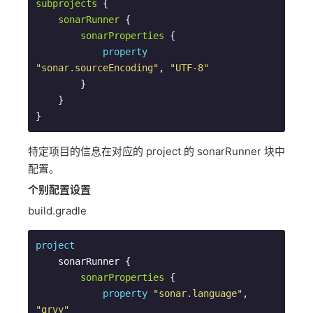
subprojects
 {

sonarRunner
 {

sonarProperties
 {

property
"sonar.sourceEncoding"
, 
"UTF-8"
        }

    }

}  
特定项目的信息在对应的 project 的 sonarRunner 块中
配置。
个别配置设置
build.gradle
project
    sonarRunner {

sonarProperties
 {

property
"sonar.language"
, 
"grvy"