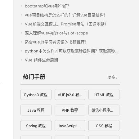
bootstrap和vue哪个好？
vue项目结构是怎么样的？详解vue目录结构！
Vue前端交互模式、Promise用法（回调地狱）
深入理解vue中的slot与slot-scope
适合vue.js学习者阅读的书籍推荐！
python中怎么样才可以获取毫秒级时间？获取毫秒级时间方法分享！
Vue 组件生命周期
热门手册
更多»
Python3 教程
VUE.js2.0 教程
HTML 教程
Java 教程
PHP 教程
微信小程序开发文档
Spring 教程
JavaScript 教程
CSS 教程