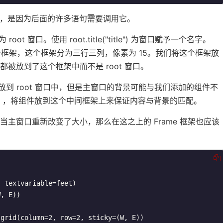
放到前面，是因为后面的许多语句需要调用它。
root 窗口。使用 root.title("title") 为窗口赋予一个名字。
5 15") 建立一个框架，这个框架分为三行三列，像素为 15。我们将这个框架放
都被放到了这个框架中而不是 root 窗口。
都放到 root 窗口中，但是主窗口的背景可能与我们添加的组件不
e），将组件放到这个中间框架上来保证内容与背景的匹配。
e 告诉 Tk， 当主窗口重新改变了大小，那么在这之上的 Frame 框架也应该
 textvariable=feet)

, E))

grid(column=2, row=2, sticky=(W, E))
