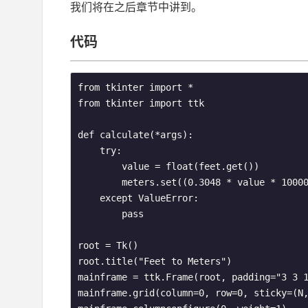
我们将在之后章节中讲到。
代码
from tkinter import *

from tkinter import ttk

def calculate(*args):

    try:

        value = float(feet.get())

        meters.set((0.3048 * value * 10000
    except ValueError:

        pass

root = Tk()

root.title("Feet to Meters")

mainframe = ttk.Frame(root, padding="3 3 1
mainframe.grid(column=0, row=0, sticky=(N,