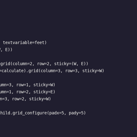
 textvariable=feet)

, E))

grid(column=2, row=2, sticky=(W, E))

calculate).grid(column=3, row=3, sticky=W)

mn=3, row=1, sticky=W)

mn=1, row=2, sticky=E)

=3, row=2, sticky=W)

hild.grid_configure(padx=5, pady=5)
