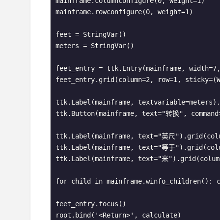
mainframe.columnconfigure(0, weight=1)

mainframe.rowconfigure(0, weight=1)

feet = StringVar()

meters = StringVar()

feet_entry = ttk.Entry(mainframe, width=7,
feet_entry.grid(column=2, row=1, sticky=(W
ttk.Label(mainframe, textvariable=meters).
ttk.Button(mainframe, text="转换", command=
ttk.Label(mainframe, text="英尺").grid(colu
ttk.Label(mainframe, text="等于").grid(colu
ttk.Label(mainframe, text="米").grid(column
for child in mainframe.winfo_children(): c
feet_entry.focus()

root.bind('<Return>', calculate)
