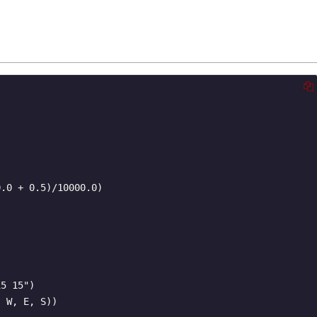
.0 + 0.5)/10000.0)

5 15")

 W, E, S))
