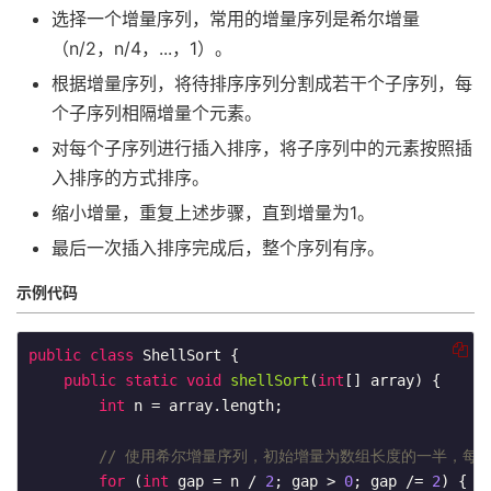
选择一个增量序列，常用的增量序列是希尔增量
（n/2，n/4，...，1）。
根据增量序列，将待排序序列分割成若干个子序列，每
个子序列相隔增量个元素。
对每个子序列进行插入排序，将子序列中的元素按照插
入排序的方式排序。
缩小增量，重复上述步骤，直到增量为1。
最后一次插入排序完成后，整个序列有序。
示例代码
public
class
ShellSort
{

public
static
void
shellSort
(
int
[] array)
{

int
 n = array.length;

// 使用希尔增量序列，初始增量为数组长度的一半，每
for
 (
int
 gap = n / 
2
; gap > 
0
; gap /= 
2
) {
