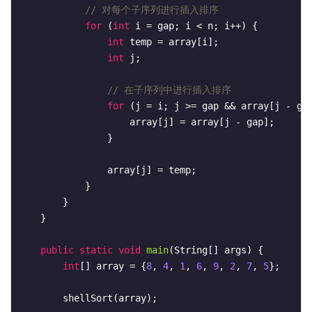
// 对每个子序列进行插入排序
for
 (
int
 i = gap; i < n; i++) {

int
 temp = array[i];

int
 j;

// 在子序列中进行插入排序
for
 (j = i; j >= gap && array[j - gap
                    array[j] = array[j - gap];

                }

                array[j] = temp;

            }

        }

    }

public
static
void
main
(String[] args)
{

int
[] array = {
8
, 
4
, 
1
, 
6
, 
9
, 
2
, 
7
, 
5
};

        shellSort(array);
