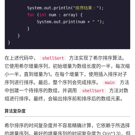
        System.out.println(
"排序结果："
);

for
 (
int
 num : array) {

            System.out.print(num + 
" "
);

        }

    }

}
在上述代码中，
方法实现了希尔排序算法。
shellSort
它使用希尔增量序列，初始增量为数组长度的一半，每次缩
小一半，直到增量为1。在每个增量下，使用插入排序对子
序列进行排序。最后，整个序列会完成排序。
方法
main
中创建一个待排序的数组，并调用
方法对数
shellSort
组进行排序。最终，会输出排序前和排序后的数组元素。
算法复杂度
希尔排序的时间复杂度并不容易精确计算，它依赖于所选择
的增量序列。最好的增量序列的时间复杂度为 O(n^1.3)，但