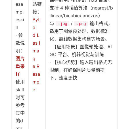
保存到用户指定的 TOS 目录。
esa
站链
支持 4 种插值算法（nearest/b
mpl
接：
ilinear/bicubic/lanczos）
eski
Byt
与
/
输出格式，
.jpg
.png
ll
e
适用于图像预处理、数据标准
· 参
d L
化、离线数据集构建等场景。
数说
as I
· 【应用场景】图像预处理、AI
明：
ma
GC 平台、机器视觉与训练
图片
g
· 【核心优势】输入输出格式无
重采
e R
限制，在确保图片质量前提
样
esa
下，速度更快
使用
mpl
skill
e
时可
参考
其中
的d
ata