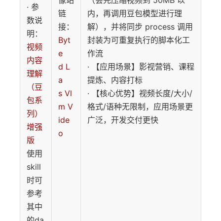
像站
（会先压缩视频到 50MB 以
· 参
链
内，再调用豆包模型进行理
数说
接：
解），并将同步 process 调用
明：
Byt
封装为可重复执行的脚本化工
视频
e
作流
内容
d L
· 【应用场景】影视营销、课程
理解
a
提炼、内容打标
（豆
s Vl
· 【核心优势】视频长度/大小/
包系
m V
格式/语种无限制，应用场景更
列）
ide
广泛，开发交付更快
增强
o
版
使用
skill
时可
参考
其中
的da