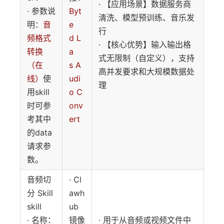
· 【应用场景】数据服务商
· 参数说
Byt
清洗、模型预训练、音乐发
明：
音
e
行
频格式
d L
· 【核心优势】输入输出格
转换
a
式无限制（自定义），支持
（在
s A
高并发要求和大规模数据处
线）
使
udi
理
用skill
o C
时可参
onv
考其中
ert
的data
请求参
数。
音频切
· Cl
分 Skill
awh
skill
ub
· 名称：
镜像
· 用于从音频或视频文件中