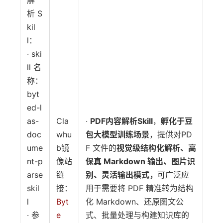
解
析 S
kil
l：
· ski
ll 名
称：
byt
ed-l
as-
Cla
·
PDF内容解析Skill
，
孵化于豆
doc
whu
包大模型训练场景
，提供对PD
ume
b镜
F 文件的
视觉级结构化解析、高
nt-p
像站
保真 Markdown 输出、图片识
arse
链
别、灵活输出模式，
可广泛应
skil
接：
用于需要将 PDF 精准转为结构
l
Byt
化 Markdown、还原图文公
· 参
e
式、批量处理与构建知识库的