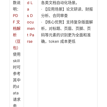
数说
d L
各类文档自动化场景。
明：
a
· 【应用场景】论文研读、财报
PD
s D
分析、合同审查
F 文
ocu
· 【核心优势】支持复杂版面解
档解
men
析，对标题、页眉、页脚、页
析
t Pa
码等元素的识别更为全面和准
（豆
rse
确，token 成本更低
包）
使用
skill
时可
参考
其中
的d
ata
请求
参