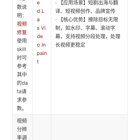
e
· 【应用场景】短剧出海与翻
数说
d L
译、短视频创作、品牌宣传
明：
a
· 【核心优势】擦除目标无限
视频
s Vi
制，如水印、字幕、滚动字
修复
de
幕，支持视频分段处理，处理
使用
o In
长视频更稳定
skill
pain
时可
t
参考
其中
的da
ta请
求参
数。
视频
分辨
率调