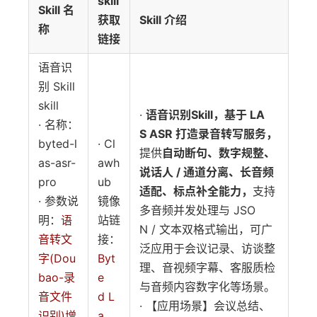
skill
Skill 名
获取
Skill 介绍
称
链接
语音识
别 Skill
skill
·
语音识别Skill，基于 LA
· 名称：
S ASR 打造录音转写服务，
byted-l
· Cl
提供
自动断句、数字规整、
as-asr-
awh
说话人 / 通道分离、长音频
pro
ub
适配、标点补全能力，
支持
· 参数说
镜像
多音频并发处理与 JSO
明：
语
站链
N / 文本双格式输出，可广
音转文
接：
泛应用于会议记录、访谈整
字(Dou
Byt
理、音视频字幕、客服质检
bao-录
e
与音频内容数字化等场景。
音文件
d L
· 【应用场景】会议总结、
识别)增
a