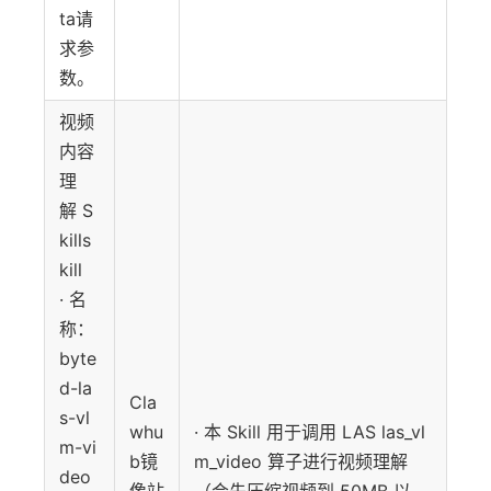
ta请
求参
数。
视频
内容
理
解 S
kills
kill
· 名
称：
byte
d-la
Cla
s-vl
whu
· 本 Skill 用于调用 LAS las_vl
m-vi
b镜
m_video 算子进行视频理解
deo