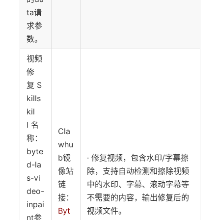
ta请
求参
数。
视频
修
复 S
kills
kil
l 名
Cla
称：
whu
byte
b镜
· 修复视频，包含水印/字幕擦
d-la
像站
除，支持自动检测和擦除视频
s-vi
链
中的水印、字幕、滚动字幕等
deo-
接：
不需要的内容，输出修复后的
inpai
Byt
视频文件。
nt参