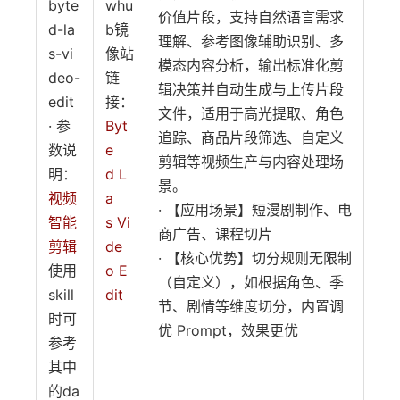
byte
whu
价值片段，支持自然语言需求
d-la
b镜
理解、参考图像辅助识别、多
s-vi
像站
模态内容分析，输出标准化剪
deo-
链
辑决策并自动生成与上传片段
edit
接：
文件，适用于高光提取、角色
· 参
Byt
追踪、商品片段筛选、自定义
数说
e
剪辑等视频生产与内容处理场
明：
d L
景。
视频
a
· 【应用场景】短漫剧制作、电
智能
s Vi
商广告、课程切片
剪辑
de
· 【核心优势】切分规则无限制
使用
o E
（自定义），如根据角色、季
skill
dit
节、剧情等维度切分，内置调
时可
优 Prompt，效果更优
参考
其中
的da