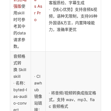
客服质检、字幕生成
强版
使
s As
· 【核心优势】支持音频&视
用skill
r Pr
频，语种无限制，支持99种
时可参
o
外国语&方言，内置降噪能
考其中
力，准确率更优
的data
请求参
数。
音频格
式转
换 Skill
skill
· Cl
· 名称：
awh
byted-l
ub
· 将音频/视频转换成指定格
as-audi
镜像
式，支持 wav、mp3、fla
o-conv
站链
c 音频格式
ert
接：