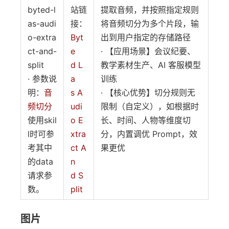
byted-l
站链
提取音频，并按照指定规则
as-audi
接：
将音频切分为多个片段，输
o-extra
Byt
出到用户指定的存储路径
ct-and-
e
· 【应用场景】会议纪要、
split
d L
教学素材生产、AI 客服模型
· 参数说
a
训练
明：
音
s A
· 【核心优势】切分规则无
频切分
udi
限制（自定义），如根据时
使用skil
o E
长、时间、人物等维度切
l时可参
xtra
分，内置调优 Prompt，效
考其中
ct A
果更优
的data
n
请求参
d S
数。
plit
图片