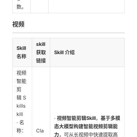
数。
视频
skill
Skill
获取
Skill 介绍
名称
链接
视频
智能
剪
辑 S
kills
kill
·
视频智能剪辑Skill
，
基于多模
· 名
态大模型构建智能视频剪辑能
称：
Cla
力
，可从长视频中快速提取高