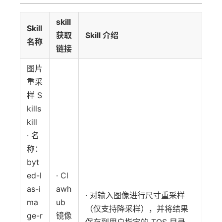
skill
Skill
获取
Skill 介绍
名称
链接
图片
重采
样 S
kills
kill
· 名
称：
byt
ed-l
· Cl
as-i
awh
· 对输入图像进行尺寸重采样
ma
ub
（仅支持降采样），并将结果
ge-r
镜像