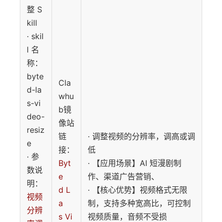
整 S
kill
· skil
l 名
称：
byte
Cla
d-la
whu
s-vi
b镜
deo-
像站
resiz
链
· 调整视频的分辨率，调高或调
e
接：
低
· 参
Byt
· 【应用场景】AI 短漫剧制
数说
e
作、渠道广告营销、
明：
d L
· 【核心优势】视频格式无限
视频
a
制，支持多种宽高比，可控制
分辨
s Vi
视频质量，音频不受损