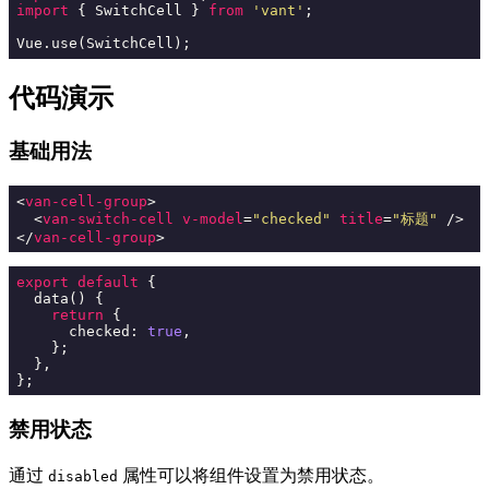
import
 { SwitchCell } 
from
'vant'
;

代码演示
基础用法
<
van-cell-group
>
<
van-switch-cell
v-model
=
"checked"
title
=
"标题"
 />
</
van-cell-group
>
export
default
 {

  data() {

return
 {

      checked: 
true
,

    };

  },

禁用状态
通过
属性可以将组件设置为禁用状态。
disabled