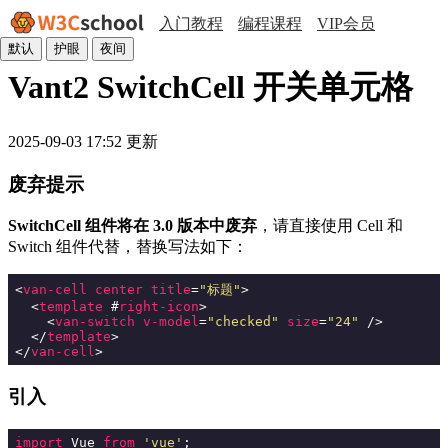
入门教程
编程课程
VIP会员
默认
护眼
夜间
Vant2 SwitchCell 开关单元格
2025-09-03 17:52 更新
废弃提示
SwitchCell 组件将在 3.0 版本中废弃
，请直接使用 Cell 和
Switch 组件代替，替换写法如下：
<
van-cell
center
title
=
"标题"
>
<
template
 #
right-icon
>
<
van-switch
v-model
=
"checked"
size
=
"24"
 />
</
template
>
</
van-cell
>
引入
import
 Vue 
from
'vue'