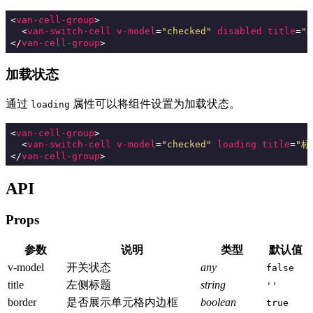
<
van-cell-group
>
<
van-switch-cell
v-model
=
"checked"
disabled
title
=
"
</
van-cell-group
>
加载状态
通过
属性可以将组件设置为加载状态。
loading
<
van-cell-group
>
<
van-switch-cell
v-model
=
"checked"
loading
title
=
"标
</
van-cell-group
>
API
Props
参数
说明
类型
默认值
v-model
开关状态
any
false
title
左侧标题
string
''
border
是否展示单元格内边框
boolean
true