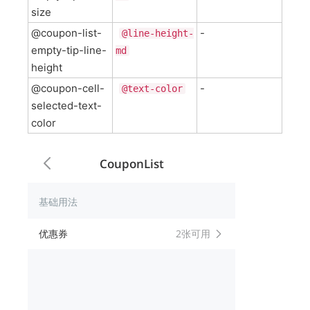
size
@coupon-list-
-
@line-height-
empty-tip-line-
md
height
@coupon-cell-
-
@text-color
selected-text-
color