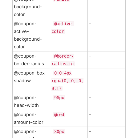
background-
color
@coupon-
-
@active-
active-
color
background-
color
@coupon-
-
@border-
border-radius
radius-lg
@coupon-box-
-
0 0 4px
shadow
rgba(0, 0, 0,
0.1)
@coupon-
-
96px
head-width
@coupon-
-
@red
amount-color
@coupon-
-
30px