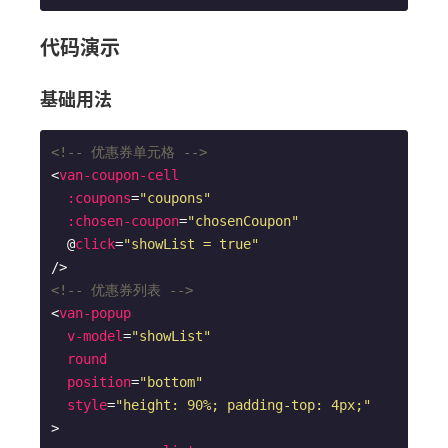
代码演示
基础用法
<!-- 优惠券单元格 -->
<
van-coupon-cell
:coupons
=
"coupons"
:chosen-coupon
=
"chosenCoupon"
  @
click
=
"showList = true"
/>
<!-- 优惠券列表 -->
<
van-popup
v-model
=
"showList"
round
position
=
"bottom"
style
=
"height: 90%; padding-top: 4px;"
>