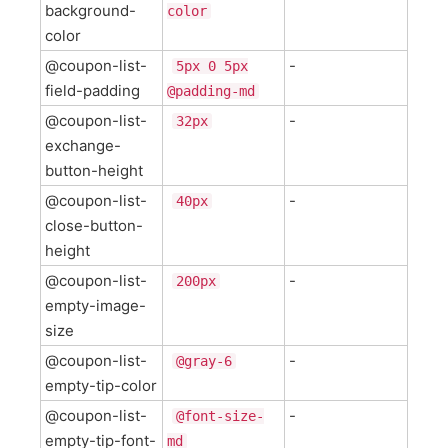
background-
color
color
@coupon-list-
-
5px 0 5px
field-padding
@padding-md
@coupon-list-
-
32px
exchange-
button-height
@coupon-list-
-
40px
close-button-
height
@coupon-list-
-
200px
empty-image-
size
@coupon-list-
-
@gray-6
empty-tip-color
@coupon-list-
-
@font-size-
empty-tip-font-
md