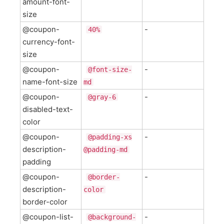
amount-font-
size
@coupon-
-
40%
currency-font-
size
@coupon-
-
@font-size-
name-font-size
md
@coupon-
-
@gray-6
disabled-text-
color
@coupon-
-
@padding-xs
description-
@padding-md
padding
@coupon-
-
@border-
description-
color
border-color
@coupon-list-
-
@background-