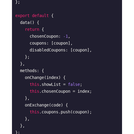
};

export
default
 {

  data() {

return
 {

      chosenCoupon: 
-1
,

      coupons: [coupon],

      disabledCoupons: [coupon],

    };

  },

  methods: {

    onChange(index) {

this
.showList = 
false
;

this
.chosenCoupon = index;

    },

    onExchange(code) {

this
.coupons.push(coupon);

    },

  },
