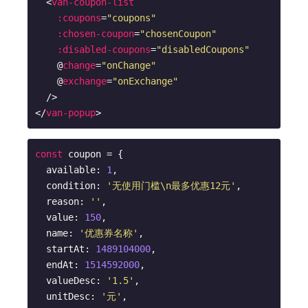
<
van-coupon-list
:coupons
=
"coupons"
:chosen-coupon
=
"chosenCoupon"
:disabled-coupons
=
"disabledCoupons"
    @
change
=
"onChange"
    @
exchange
=
"onExchange"
  />
</
van-popup
>
const
 coupon = {

  available: 
1
,

  condition: 
'无使用门槛\n最多优惠12元'
,

  reason: 
''
,

  value: 
150
,

  name: 
'优惠券名称'
,

  startAt: 
1489104000
,

  endAt: 
1514592000
,

  valueDesc: 
'1.5'
,

  unitDesc: 
'元'
,
