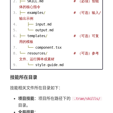
├──
 SKILL
.
md               
# （必须）智能
体的核心指令
├──
 examples
/
# （可选）输入/
输出示例
├──
 input
.
md
└──
 output
.
md
├──
 templates
/
# （可选）可复
用的模板
└──
 component
.
tsx
└──
 resources
/
# （可选）参考
文件、运行脚本或素材
└──
 style
-
guide
.
md
技能所在目录
技能相关文件所在目录如下：
项目技能
：项目所在路径下的
.trae/skills/
目录。
全局技能
：