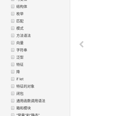
结构体
枚举
匹配
模式
方法语法
向量
字符串
泛型
特征
降
if let
特征的对象
闭包
通用函数调用语法
箱和模块
“常量”和“静态”