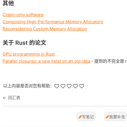
其他
Crash-only software
Composing High-Performance Memory Allocators
Reconsidering Custom Memory Allocation
关于 Rust 的论文
GPU programming in Rust
Parallel closures: a new twist on an old idea
- 提到的不完全是 ru
以上内容是否对您有帮助：
←
词汇表
写笔记
我要补充