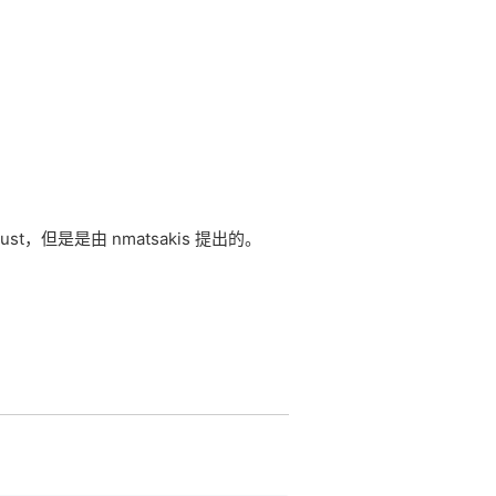
st，但是是由 nmatsakis 提出的。
在线笔记
App下载
公众号