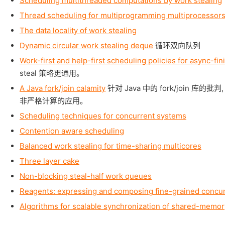
Scheduling multithreaded computations by work stealing
Thread scheduling for multiprogramming multiprocessor
The data locality of work stealing
Dynamic circular work stealing deque
循环双向队列
Work-first and help-first scheduling policies for async-fin
steal 策略更通用。
A Java fork/join calamity
针对 Java 中的 fork/join 库的批判
非严格计算的应用。
Scheduling techniques for concurrent systems
Contention aware scheduling
Balanced work stealing for time-sharing multicores
Three layer cake
Non-blocking steal-half work queues
Reagents: expressing and composing fine-grained concu
Algorithms for scalable synchronization of shared-memor