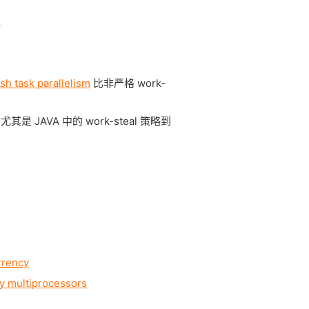
s
ish task parallelism
比非严格 work-
, 尤其是 JAVA 中的 work-steal 策略到
rrency
y multiprocessors