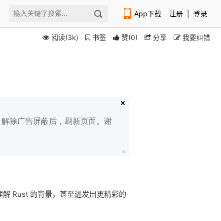
App下载
注册
|
登录
阅读(3k)
书签
赞
(
0
)
分享
我要纠错
扫码下载编程狮APP
白名单，解除广告屏蔽后，刷新页面。谢
解 Rust 的背景，甚至迸发出更精彩的