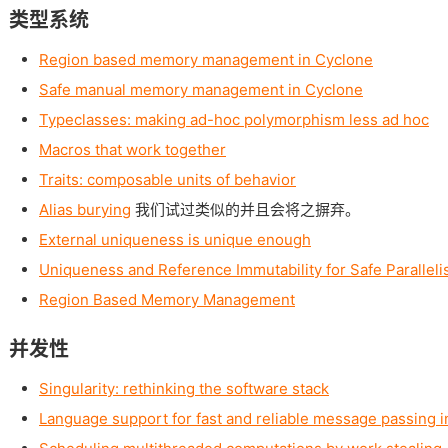
类型系统
Region based memory management in Cyclone
Safe manual memory management in Cyclone
Typeclasses: making ad-hoc polymorphism less ad hoc
Macros that work together
Traits: composable units of behavior
Alias burying
我们试过类似的并且会将之摒弃。
External uniqueness is unique enough
Uniqueness and Reference Immutability for Safe Parallel
Region Based Memory Management
并发性
Singularity: rethinking the software stack
Language support for fast and reliable message passing i