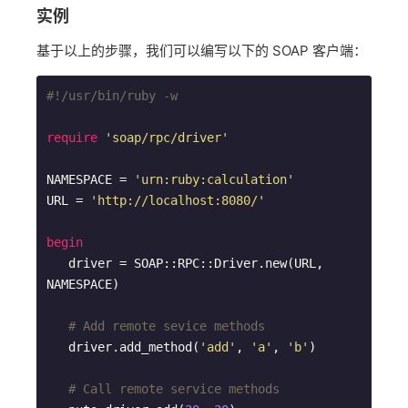
实例
基于以上的步骤，我们可以编写以下的 SOAP 客户端：
#!/usr/bin/ruby -w
require
'soap/rpc/driver'
NAMESPACE = 
'urn:ruby:calculation'
URL = 
'http://localhost:8080/'
begin
   driver = SOAP::RPC::Driver.new(URL, 
NAMESPACE)

# Add remote sevice methods
   driver.add_method(
'add'
, 
'a'
, 
'b'
)

# Call remote service methods