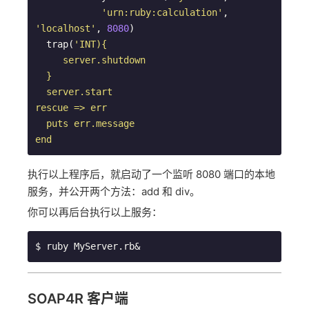
'urn:ruby:calculation'
, 
'localhost'
, 
8080
)

  trap(
'INT){

     server.shutdown

  }

  server.start

rescue => err

  puts err.message

end
执行以上程序后，就启动了一个监听 8080 端口的本地
服务，并公开两个方法：add 和 div。
你可以再后台执行以上服务：
SOAP4R 客户端