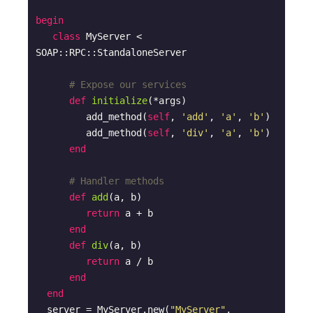
begin
class
MyServer
 < 
SOAP::RPC::
StandaloneServer
# Expose our services
def
initialize
(*args)
         add_method(
self
, 
'add'
, 
'a'
, 
'b'
)

         add_method(
self
, 
'div'
, 
'a'
, 
'b'
)

end
# Handler methods
def
add
(a, b)
return
 a + b

end
def
div
(a, b)
return
 a / b 

end
end
  server = MyServer.new(
"MyServer"
, 
