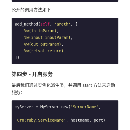
公开的调用方法如下：
add_method(
self
, 
'aMeth'
, [

%w(in inParam)
,

%w(inout inoutParam)
,

%w(out outParam)
,

%w(retval return)
第四步 - 开启服务
最后我们通过实例化派生类，并调用 start 方法来启动
服务：
myServer = MyServer.new(
'ServerName'
,

'urn:ruby:ServiceName'
, hostname, port)
