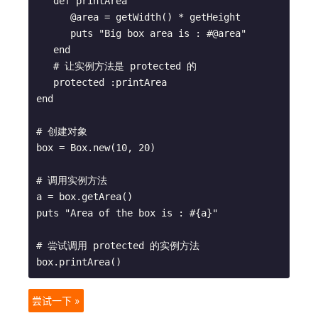
   def printArea

      @area = getWidth() * getHeight

      puts "Big box area is : #@area"

   end

   # 让实例方法是 protected 的

   protected :printArea

end

# 创建对象

box = Box.new(10, 20)

# 调用实例方法

a = box.getArea()

puts "Area of the box is : #{a}"

# 尝试调用 protected 的实例方法

尝试一下 »