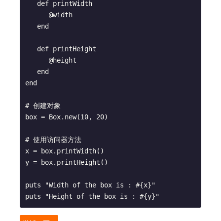
   def printWidth

      @width

   end

   def printHeight

      @height

   end

end

# 创建对象

box = Box.new(10, 20)

# 使用访问器方法

x = box.printWidth()

y = box.printHeight()

puts "Width of the box is : #{x}"
