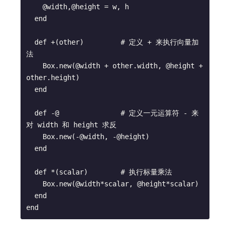
    @width,@height = w, h

  end

  def +(other)         # 定义 + 来执行向量加
法

    Box.new(@width + other.width, @height + 
other.height)

  end

  def -@               # 定义一元运算符 - 来
对 width 和 height 求反

    Box.new(-@width, -@height)

  end

  def *(scalar)        # 执行标量乘法

    Box.new(@width*scalar, @height*scalar)

  end
