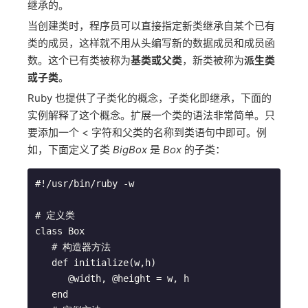
继承的。
当创建类时，程序员可以直接指定新类继承自某个已有
类的成员，这样就不用从头编写新的数据成员和成员函
数。这个已有类被称为
基类或父类
，新类被称为
派生类
或子类
。
Ruby 也提供了子类化的概念，子类化即继承，下面的
实例解释了这个概念。扩展一个类的语法非常简单。只
要添加一个 < 字符和父类的名称到类语句中即可。例
如，下面定义了类
BigBox
是
Box
的子类：
#!/usr/bin/ruby -w

# 定义类

class Box

   # 构造器方法

   def initialize(w,h)

      @width, @height = w, h

   end
