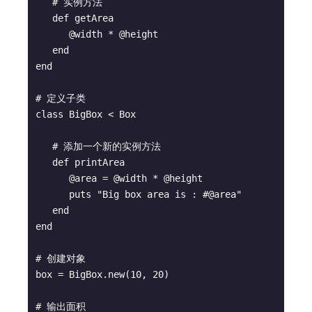
   # 实例方法

   def getArea

      @width * @height

   end

end

# 定义子类

class BigBox < Box

   # 添加一个新的实例方法

   def printArea

      @area = @width * @height

      puts "Big box area is : #@area"

   end

end

# 创建对象

box = BigBox.new(10, 20)

# 输出面积
