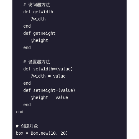
   # 访问器方法

   def getWidth

      @width

   end

   def getHeight

      @height

   end

   # 设置器方法

   def setWidth=(value)

      @width = value

   end

   def setHeight=(value)

      @height = value

   end

end

# 创建对象

box = Box.new(10, 20)
