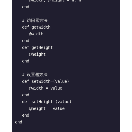
      @width, @height = w, h

   end

   # 访问器方法

   def getWidth

      @width

   end

   def getHeight

      @height

   end

   # 设置器方法

   def setWidth=(value)

      @width = value

   end

   def setHeight=(value)

      @height = value

   end

end
