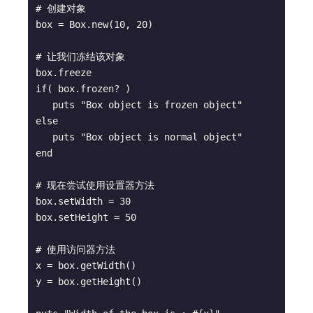
# 创建对象

box = Box.new(10, 20)

# 让我们冻结该对象

box.freeze

if( box.frozen? )

   puts "Box object is frozen object"

else

   puts "Box object is normal object"

end

# 现在尝试使用设置器方法

box.setWidth = 30

box.setHeight = 50

# 使用访问器方法

x = box.getWidth()

y = box.getHeight()
