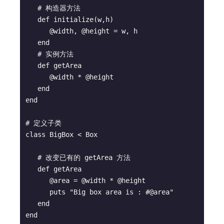
   # 构造器方法

   def initialize(w,h)

      @width, @height = w, h

   end

   # 实例方法

   def getArea

      @width * @height

   end

end

# 定义子类

class BigBox < Box

   # 改变已有的 getArea 方法

   def getArea

      @area = @width * @height

      puts "Big box area is : #@area"

   end

end
