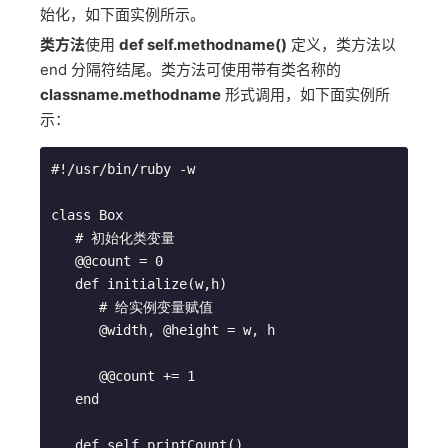
始化，如下面实例所示。
类方法
使用
def self.methodname()
定义，类方法以
end 分隔符结尾。类方法可使用带有类名称的
classname.methodname
形式调用，如下面实例所
示：
#!/usr/bin/ruby -w

class Box

   # 初始化类变量

   @@count = 0

   def initialize(w,h)

      # 给实例变量赋值

      @width, @height = w, h

      @@count += 1

   end

   def self.printCount()
