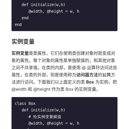
   def initialize(w,h)

      @width, @height = w, h

   end

实例变量
实例变量
是类属性，它们在使用类创建对象时就变成对
象的属性。每个对象的属性是单独赋值的，和其他对象
之间不共享值。在类的内部，是使用 @ 运算符访问这些
属性，在类的外部，则是使用称为
访问器方法
的
公共
方
法进行访问。下面我们以上面定义的类
Box
为实例，把
@width 和 @height 作为类 Box 的实例变量。
class Box

   def initialize(w,h)

      # 给实例变量赋值

      @width, @height = w, h
