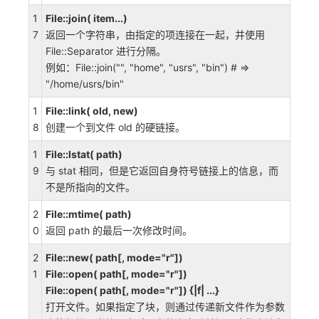
1
File::join( item...)
7
返回一个字符串，由指定的项连接在一起，并使用
File::Separator 进行分隔。
例如：File::join("", "home", "usrs", "bin") # =>
"/home/usrs/bin"
1
File::link( old, new)
8
创建一个到文件 old 的硬链接。
1
File::lstat( path)
9
与 stat 相同，但是它返回自身符号链接上的信息，而
不是所指向的文件。
2
File::mtime( path)
0
返回 path 的最后一次修改时间。
2
File::new( path[, mode="r"])
1
File::open( path[, mode="r"])
File::open( path[, mode="r"]) {|f| ...}
打开文件。如果指定了块，则通过传递新文件作为参数