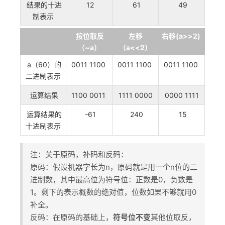
结果的十进
12
61
49
制表示
按位取反
左移
右移(a>>2)
（~a）
（a<<2）
a（60）的
0011 1100
0011 1100
0011 1100
二进制表示
运算结果
1100 0011
1111 0000
0000 1111
运算结果的
-61
240
15
十进制表示
注：关于原码，补码和反码：
原码：假设机器字长为n，原码就是用一个n位的二
进制数，其中最高位为符号位：正数是0，负数是
1。剩下的表示概数的绝对值，位数如果不够就用0
补全。
反码：在原码的基础上，
符号位不变
其他位取反，