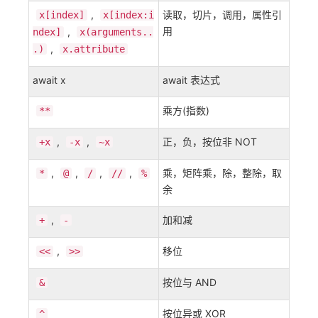
,
读取，切片，调用，属性引
x[index]
x[index:i
用
,
ndex]
x(arguments..
,
.)
x.attribute
await x
await 表达式
乘方(指数)
**
,
,
正，负，按位非 NOT
+x
-x
~x
,
,
,
,
乘，矩阵乘，除，整除，取
*
@
/
//
%
余
,
加和减
+
-
,
移位
<<
>>
按位与 AND
&
按位异或 XOR
^