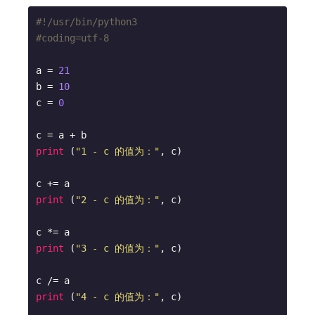
#!/usr/bin/python3
#coding=utf-8
a = 
21
b = 
10
c = 
0
print
 (
"1 - c 的值为："
, c)

print
 (
"2 - c 的值为："
, c)

print
 (
"3 - c 的值为："
, c)

print
 (
"4 - c 的值为："
, c)
