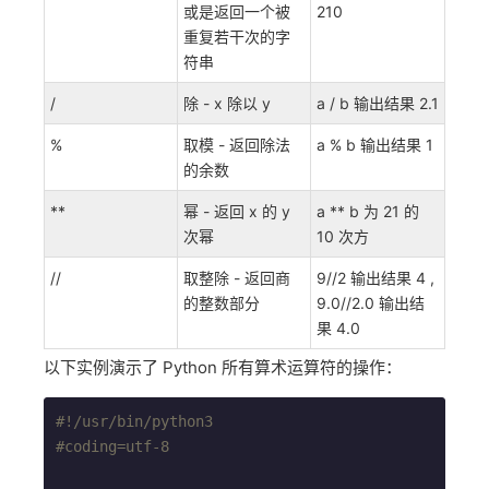
或是返回一个被
210
重复若干次的字
符串
/
除 - x 除以 y
a / b 输出结果 2.1
%
取模 - 返回除法
a % b 输出结果 1
的余数
**
幂 - 返回 x 的 y
a ** b 为 21 的
次幂
10 次方
//
取整除 - 返回商
9//2 输出结果 4 ,
的整数部分
9.0//2.0 输出结
果 4.0
以下实例演示了 Python 所有算术运算符的操作：
#!/usr/bin/python3
#coding=utf-8