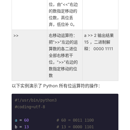
位，由"<<"右边
的数指定移动的
位数，高位丢
弃，低位补 0。
>>
右移动运算符：
a >> 2 输出结果
把">>"左边的运
15 ，二进制解
算数的各二进位
释： 0000 1111
全部右移若干
位，">>"右边的
数指定移动的位
数
以下实例演示了 Python 所有位运算符的操作：
#!/usr/bin/python3
#coding=utf-8
a
 = 
60
# 60 = 0011 1100 
b = 
13
# 13 = 0000 1101 