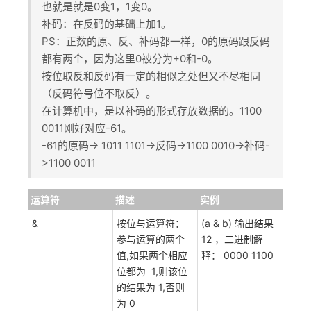
也就是就是0变1，1变0。
补码：在反码的基础上加1。
PS：正数的原、反、补码都一样，0的原码跟反码
都有两个，因为这里0被分为+0和-0。
按位取反和反码有一定的相似之处但又不尽相同
（反码符号位不取反）。
在计算机中，是以补码的形式存放数据的。1100
0011刚好对应-61。
-61的原码->
1011 1101->反码->1100 0010->补码-
>1100 0011
运算符
描述
实例
&
按位与运算符：
(a & b) 输出结果
参与运算的两个
12 ，二进制解
值,如果两个相应
释： 0000 1100
位都为 1,则该位
的结果为 1,否则
为 0