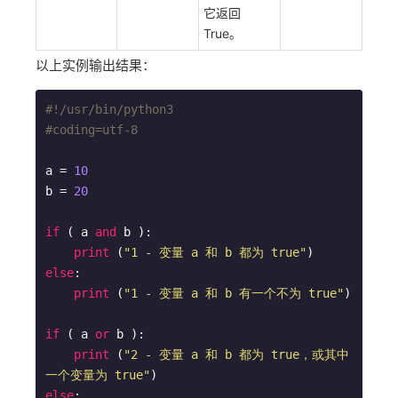
它返回
True。
以上实例输出结果：
#!/usr/bin/python3
#coding=utf-8
a = 
10
b = 
20
if
 ( a 
and
 b ):

print
 (
"1 - 变量 a 和 b 都为 true"
else
:

print
 (
"1 - 变量 a 和 b 有一个不为 true"
)

if
 ( a 
or
 b ):

print
 (
"2 - 变量 a 和 b 都为 true，或其中
一个变量为 true"
else
:
