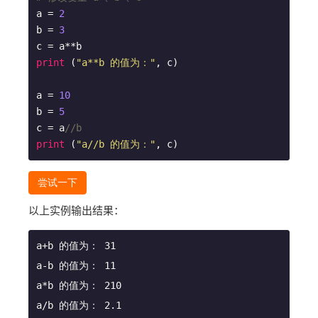
a = 
2
b = 
3
print
 (
"a**b 的值为："
, c)

a = 
10
b = 
5
c = a
//b 
print
 (
"a//b 的值为："
, c)
尝试一下
以上实例输出结果：