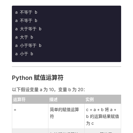
a 小于 b
Python 赋值运算符
以下假设变量 a 为 10，变量 b 为 20：
运算符
描述
实例
=
简单的赋值运算
c = a + b 将 a +
符
b 的运算结果赋值
为 c