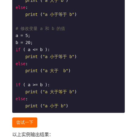
print
 (
"a 大于 b"
else
:

print
 (
"a 小于等于 b"
)

# 修改变量 a 和 b 的值
a = 5;

if
 ( a <= b ):

print
 (
"a 小于等于 b"
else
:

print
 (
"a 大于  b"
)

if
 ( a >= b ):

print
 (
"a 大于等于 b"
else
:

print
 (
"a 小于 b"
)
尝试一下
以上实例输出结果：